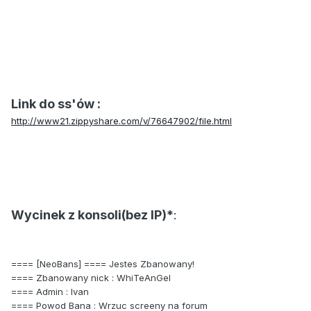
Link do ss'ów :
http://www21.zippyshare.com/v/76647902/file.html
Wycinek z konsoli(bez IP)*
:
==== [NeoBans] ==== Jestes Zbanowany!
==== Zbanowany nick : WhiTeAnGel
==== Admin : Ivan
==== Powod Bana : Wrzuc screeny na forum