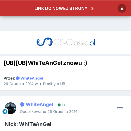
×
LINK DO NOWEJ STRONY
[UB][UB]WhiTeAnGel znowu :)
Przez
WhiteAngel
26 Grudnia 2014
w
+ Prośby o UB
WhiteAngel
17
Opublikowano
26 Grudnia 2014
Nick: WhiTeAnGel