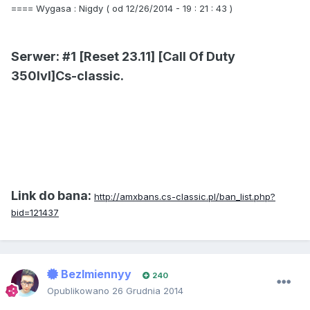
==== Wygasa : Nigdy ( od 12/26/2014 - 19 : 21 : 43 )
Serwer: #1 [Reset 23.11] [Call Of Duty
350lvl]Cs-classic.
Link do bana:
http://amxbans.cs-classic.pl/ban_list.php?
bid=121437
BezImiennyy
240
Opublikowano
26 Grudnia 2014