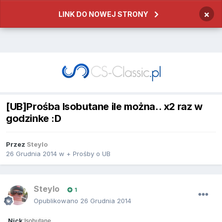
×
LINK DO NOWEJ STRONY
[UB]Prośba Isobutane ile można.. x2 raz w
godzinke :D
Przez
Steylo
26 Grudnia 2014
w
+ Prośby o UB
Steylo
1
Opublikowano
26 Grudnia 2014
Nick
:Isobutane