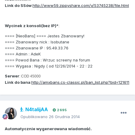
Link do SSów
http://www59.zippyshare.com/v/53745238/file.html
:
Wycinek z konsoli(bez IP)*
:
==== [NeoBans] ==== Jestes Zbanowany!
==== Zbanowany nick : Isobutane
==== Zbanowane IP : 95.49.33.76
==== Admin : AdeK
==== Powod Bana : Wrzuc screeny na forum
==== Wygasa : Nigdy ( od 12/26/2014 - 22 : 22
Serwer
: COD 45000
Link do bana
http://amxbans.cs-classic.pl/ban_list.php?bid=121611
:
N4talijAA
2 695
Opublikowano
26 Grudnia 2014
Automatycznie wygenerowana wiadomość.