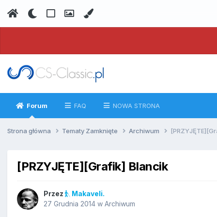
Forum
FAQ
NOWA STRONA
Strona główna
Tematy Zamknięte
Archiwum
[PRZYJĘTE][Gra
[PRZYJĘTE][Grafik] Blancik
Przez
Makaveli.
27 Grudnia 2014
w
Archiwum