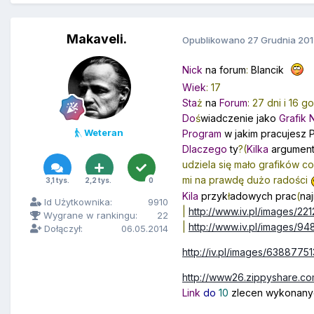
Makaveli.
Opublikowano
27 Grudnia 20
Nick
na forum
:
Blancik
Wiek
: 17
Sta
ż
na
Forum
: 27 dni i 16 
Do
ś
wiadczenie jako
Grafik 
Weteran
Program
w jakim pracujesz
Dlaczego
ty
?(
Kilka
argumen
udziela się mało grafików co
mi na prawdę dużo radości
3,1 tys.
2,2 tys.
0
Kila
przyk
ł
adowych prac
(
na
Id Użytkownika:
9910
|
http://www.iv.pl/images/2
Wygrane w rankingu:
22
|
http://www.iv.pl/images/
Dołączył:
06.05.2014
http://iv.pl/images/638877
http://www26.zippyshare.co
Link
do
10
zlecen wykonany