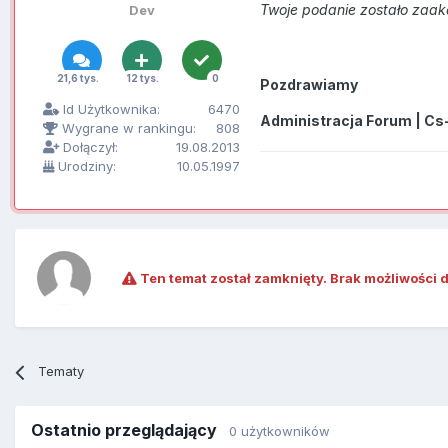
Twoje podanie zostało zaa
Dev
21,6 tys.
12 tys.
0
Pozdrawiamy
Id Użytkownika:
6470
Administracja Forum | Cs
Wygrane w rankingu:
808
Dołączył:
19.08.2013
Urodziny:
10.05.1997
Ten temat został zamknięty. Brak możliwości 
Tematy
Ostatnio przeglądający
0 użytkowników