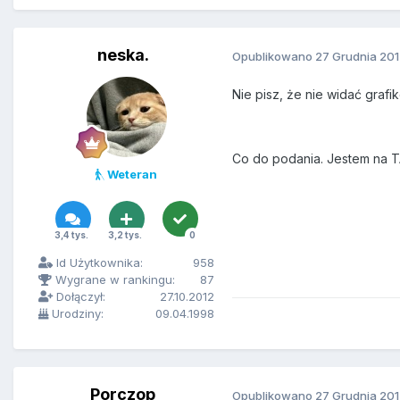
neska.
Opublikowano
27 Grudnia 20
Nie pisz, że nie widać graf
Co do podania. Jestem na T
Weteran
3,4 tys.
3,2 tys.
0
Id Użytkownika:
958
Wygrane w rankingu:
87
Dołączył:
27.10.2012
Urodziny:
09.04.1998
Porczop
Opublikowano
27 Grudnia 20