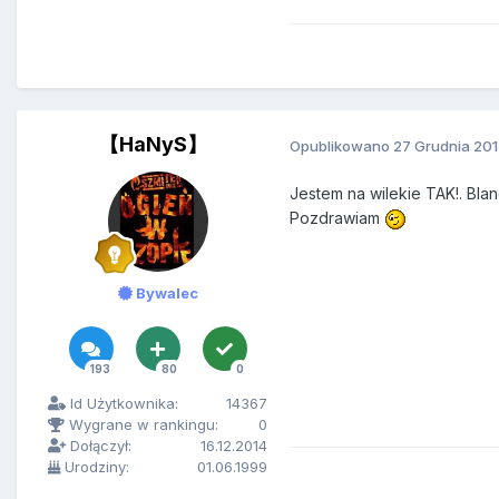
【HaNyS】
Opublikowano
27 Grudnia 20
Jestem na wilekie TAK!. Blan
Pozdrawiam
Bywalec
193
80
0
Id Użytkownika:
14367
Wygrane w rankingu:
0
Dołączył:
16.12.2014
Urodziny:
01.06.1999