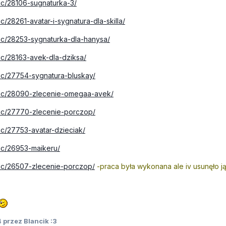
opic/28106-sugnaturka-3/
pic/28261-avatar-i-sygnatura-dla-skilla/
opic/28253-sygnaturka-dla-hanysa/
opic/28163-avek-dla-dziksa/
opic/27754-sygnatura-bluskay/
topic/28090-zlecenie-omegaa-avek/
topic/27770-zlecenie-porczop/
opic/27753-avatar-dzieciak/
opic/26953-maikeru/
opic/26507-zlecenie-porczop/
-praca była wykonana ale iv usunęło j
4
przez Blancik :3