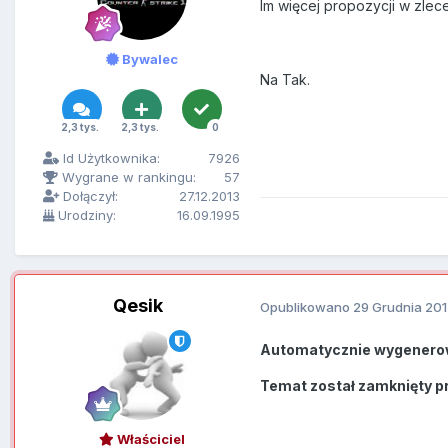
Im więcej propozycji w zlec
Bywalec
Na Tak.
2,3 tys.
2,3 tys.
0
Id Użytkownika:
7926
Wygrane w rankingu:
57
Dołączył:
27.12.2013
Urodziny:
16.09.1995
Qesik
Opublikowano
29 Grudnia 20
Automatycznie wygenero
Temat został zamknięty p
Właściciel