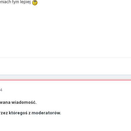
eniach tym lepiej
14
wana wiadomość.
rzez któregoś z moderatorów.