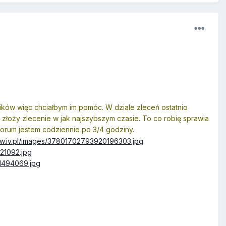
afików więc chciałbym im pomóc. W dziale zleceń ostatnio
o złoży zlecenie w jak najszybszym czasie. To co robię sprawia
orum jestem codziennie po 3/4 godziny.
ww.iv.pl/images/37801702793920196303.jpg
21092.jpg
21494069.jpg