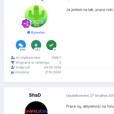
Ja jestem na tak, prace robi
Bywalec
496
257
0
Id Użytkownika:
10867
Wygrane w rankingu:
2
Dołączył:
24.06.2014
Urodziny:
21.10.2000
ShaD
Opublikowano
27 Grudnia 20
Prace są, aktywność na for