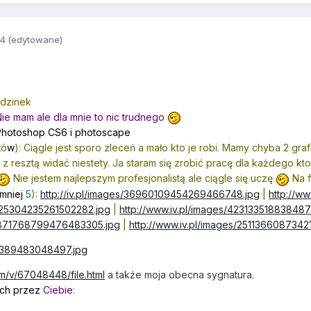
14
(edytowane)
godzinek
Nie mam ale dla mnie to nic trudnego
 Photoshop CS6 i photoscape
t
ó
w
): Ciągle jest sporo zleceń a mało kto je robi. Mamy chyba 2 gr
 z resztą widać niestety. Ja staram się zrobić pracę dla każdego kt
Nie jestem najlepszym profesjonalistą ale ciągle się uczę
Na f
jmniej
5
):
http://iv.pl/images/36960109454269466748.jpg
|
http://w
2125304235261502282.jpg
|
http://www.iv.pl/images/423133518838487
94871768799476483305.jpg
|
http://www.iv.pl/images/251136608734
51389483048497.jpg
m/v/67048448/file.html
a także moja obecna sygnatura.
ch przez
Ciebie
: