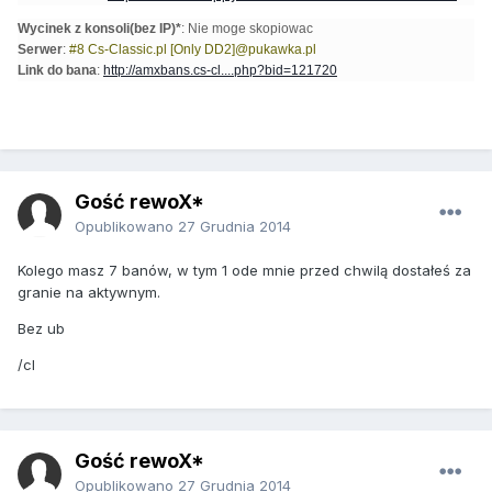
Wycinek z konsoli(bez IP)*
: Nie moge skopiowac
Serwer
:
#8 Cs-Classic.pl [Only DD2]@pukawka.pl
Link do bana
:
http://amxbans.cs-cl....php?bid=121720
Gość rewoX*
Opublikowano
27 Grudnia 2014
Kolego masz 7 banów, w tym 1 ode mnie przed chwilą dostałeś za
granie na aktywnym.
Bez ub
/cl
Gość rewoX*
Opublikowano
27 Grudnia 2014