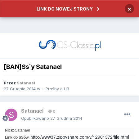
×
LINK DO NOWEJ STRONY
[BAN]Ss`y Satanael
Przez
Satanael
27 Grudnia 2014
w
+ Prośby o UB
Satanael
0
Opublikowano
27 Grudnia 2014
Nick
: Satanael
http://www37.zippyshare.com/v/12901372/file.html
Link do SSów
: