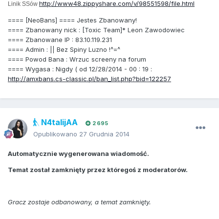
http://www48.zippyshare.com/v/98551598/file.html
Linik SSów
==== [NeoBans] ==== Jestes Zbanowany!
==== Zbanowany nick : [Toxic Team]* Leon Zawodowiec
==== Zbanowane IP : 83.10.119.231
==== Admin : || Bez Spiny Luzno !^=^
==== Powod Bana : Wrzuc screeny na forum
==== Wygasa : Nigdy ( od 12/28/2014 - 00 : 19 :
http://amxbans.cs-classic.pl/ban_list.php?bid=122257
N4talijAA
2 695
Opublikowano
27 Grudnia 2014
Automatycznie wygenerowana wiadomość.
Temat został zamknięty przez któregoś z moderatorów.
Gracz zostaje odbanowany, a temat zamknięty.