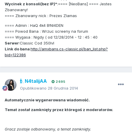
Wycinek z konsoli(bez IP)*
:==== [NeoBans] ==== Jestes
Zbanowany!
==== Zbanowany nick : Prezes Zlamas
==== Admin : HaQ 4k4 B!Nl4DEN
==== Powod Bana : Wrzuc screeny na forum
==== Wygasa : Nigdy ( od 12/28/2014 - 12 : 45 : 40
Serwer
:Classic Cod 350lvl
Link do bana
:
http://amxbans.cs-classic.pl/ban_list.php?
bid=122386
N4talijAA
2 695
Opublikowano
28 Grudnia 2014
Automatycznie wygenerowana wiadomość.
Temat został zamknięty przez któregoś z moderatorów.
Gracz zostaje odbanowany, a temat zamknięty.