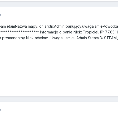
3
ie pamietamNazwa mapy: dr_arcticAdmin banujący:uwagalamiePowód:
******************** Informacje o banie Nick: Tropiciel. IP: 77.65.
n premanentny Nick admina: -Uwaga Lamie- Admin SteamID: STEAM_
3