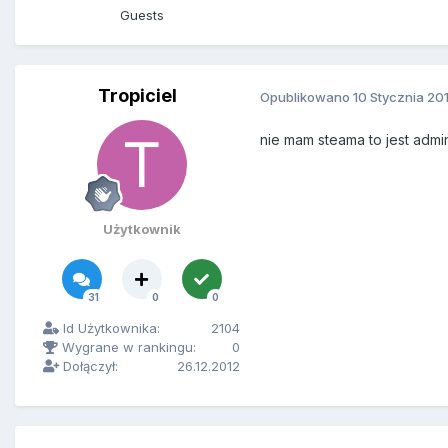
Guests
Tropiciel
Opublikowano
10 Stycznia 20
nie mam steama to jest admin
Użytkownik
31
0
0
Id Użytkownika:
2104
Wygrane w rankingu:
0
Dołączył:
26.12.2012