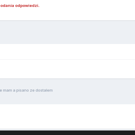
dodania odpowiedzi.
e mam a pisano ze dostalem