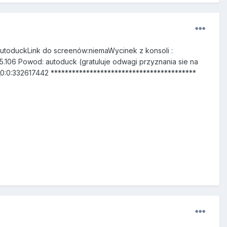
autoduckLink do screenów:niemaWycinek z konsoli :
115.106 Powod: autoduck (gratuluje odwagi przyznania sie na
0:0:332617442 *****************************************