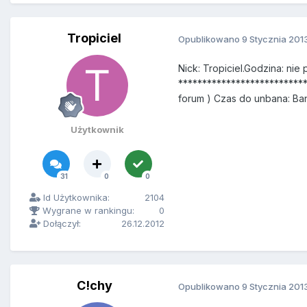
Tropiciel
Opublikowano
9 Stycznia 201
Nick: Tropiciel.Godzina: n
****************************
forum ) Czas do unbana: Ba
Użytkownik
31
0
0
Id Użytkownika:
2104
Wygrane w rankingu:
0
Dołączył:
26.12.2012
C!chy
Opublikowano
9 Stycznia 201