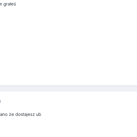
m grałeś
3
sano że dostajesz ub