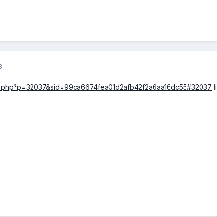
3
topic.php?p=32037&sid=99ca6674fea01d2afb42f2a6aa16dc55#32037
l