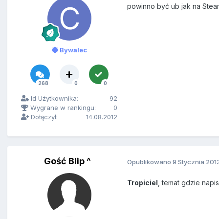
powinno być ub jak na Stea
Bywalec
268
0
0
Id Użytkownika:
92
Wygrane w rankingu:
0
Dołączył:
14.08.2012
Gość Blip ^
Opublikowano
9 Stycznia 201
Tropiciel
, temat gdzie napi