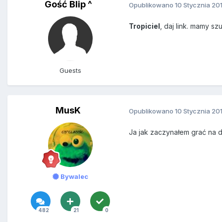
Gość Blip ^
Opublikowano
10 Stycznia 20
Tropiciel
, daj link. mamy s
Guests
MusK
Opublikowano
10 Stycznia 20
Ja jak zaczynałem grać na d
Bywalec
482
21
0