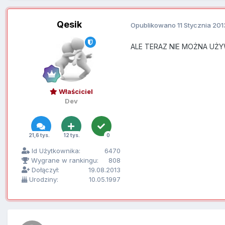
Qesik
Opublikowano
11 Stycznia 201
ALE TERAZ NIE MOŻNA UŻ
Właściciel
Dev
21,6 tys.
12 tys.
0
Id Użytkownika:
6470
Wygrane w rankingu:
808
Dołączył:
19.08.2013
Urodziny:
10.05.1997