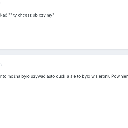
13
zukać ?? ty chcesz ub czy my?
13
r to można było używać auto duck'a ale to było w sierpniu.Powinie