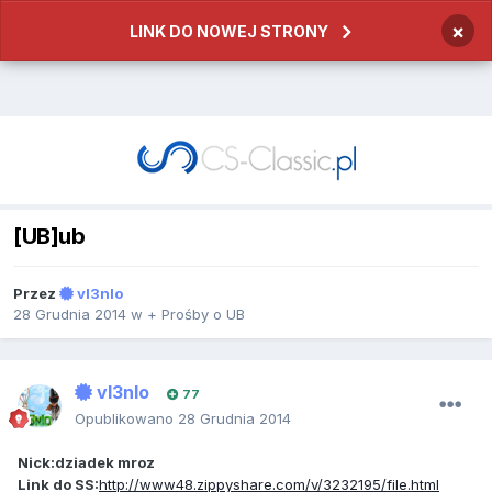
×
LINK DO NOWEJ STRONY
[UB]ub
Przez
vI3nIo
28 Grudnia 2014
w
+ Prośby o UB
vI3nIo
77
Opublikowano
28 Grudnia 2014
Nick:dziadek mroz
Link do SS:
http://www48.zippyshare.com/v/3232195/file.html