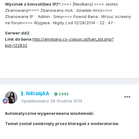
Wycinek z kon
soli(bez IP)*:
==== [NeoBans] ==== Jestes
Zbanowany!==== Zbanowany nick : dziadek mroz====
Zbanowane IP : Admin : Siwy==== Powod Bana : Wrzuc screeny
na forum==== Wygasa : Nigdy ( od 12/28/2014 - 22 : 47 :
Serwer:dd2
Link do bana:
http://amxbans.cs-classic.pl/ban_list.php?
bid=122832
N4talijAA
2 695
Opublikowano
28 Grudnia 2014
Automatycznie wygenerowana wiadomość.
Temat został zamknięty przez któregoś z moderatorów.