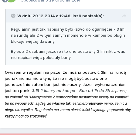
W dniu 29.12.2014 o 12:46, iss9 napisał(a):
Regulamin jest tak napisany było łatwo do ogarnięcie - 3 lm
na rundę ale 2 w tym samym momencie w kampie bo plugin
blokuje więcej dawany
Byłeś z 2 osobami jeszcze i to one postawiły 3 lm nikt z was
nie napisał więc poleciały bany
Owszem w regulaminie pisze, że można postawić 3lm na rundę
jednak nie ma nic o tym, że nie mogą być postawione
jednocześnie zatem ban jest niesłuszny. Jeżeli wytłumaczeniem
jest ten punk
t
3.15 2 lasery na kampe - Ban od 1h do 3h
to proszę
go zmienić na "Maksymalnie 2 jednocześnie postawione lasery na kampie"
bo po wypowiedzi sądzę, że właśnie tak jest interpretowany mimo, że nic z
niego nie wynika. Regulamin ma zatem nieścisłości i wymaga poprawek aby
każdy mógł go zrozumieć.