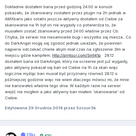
Dokładnie dostałem bana przed godziną 24:00 w konsoli
pokazało, że zbanowany zostałem przez plugin na 2h jednak w
AMXbans jako ostatni jeszcze aktywny dostałem od Ciebie za
skanowanie na 1h był on nie wygasły co potwierdza to, że
musiałem zostać zbanowany przed 24:00 właśnie przez Cb.
Chyba, że serwer ma niesamowite bugi i wszystko się miesza.. Co
do DarkAngel mogę się zgodzić jednak uważam, że powinien
najpierw odczekać chwile abym miał czas na zgłoszenie 3lm w
miejscu gdzie kampiłem.
http://prntscr.com/5m141p
28.12
dostałem bana od DarkAngeL który na screenie jest już wygasły,
jako aktywny pokazał się ban od Ciebie na 1h za skan więc
logicznie myśląc ban musiał być przyznany również 28.12 o
póżniejszej godzinie więc nie wiem dlaczego mówisz mi, że mnie
nie banowałeś właśnie tego dnia. W każdym razie na serwer
wejść nie mogłem a jako aktywny ban miałem 'skanowanie' od
Ciebie.
Edytowane
29 Grudnia 2014
przez Szczur3k
I3lu
430