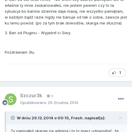
właśnie ty mnie zeskanowałeś, nie jestem pewien czy to ta
sytuacja bo banów dziennie daje masę, nie wszystko pamiętam,
w każdym bądź razie nigdy nie banuje od tak o sobie, zawsze jest
ku temu powód. (po za tym brak dowodów, skarga nie słuszna)
3. Ban od Pluginu - Wyjaśnił ci Siwy.
Pozdrawiam 3lu.
1
Szczur3k
0
Opublikowano
29 Grudnia 2014
W dniu 29.12.2014 o 00:15, Fresh. napisał(a):
Ty napisałeś skarge na admina i to ty masz udowodnić, że