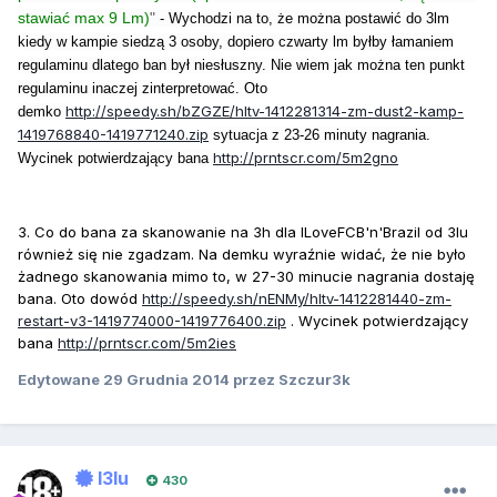
stawiać max 9 Lm)
"
- Wychodzi na to, że można postawić do 3lm
kiedy w kampie siedzą 3 osoby, dopiero czwarty lm byłby łamaniem
regulaminu dlatego ban był niesłuszny.
Nie wiem jak można ten punkt
regulaminu inaczej zinterpretować. Oto
http://speedy.sh/bZGZE/hltv-1412281314-zm-dust2-kamp-
demko
1419768840-1419771240.zip
sytuacja z 23-26 minuty nagrania.
http://prntscr.com/5m2gno
Wycinek potwierdzający bana
3. Co do bana za skanowanie na 3h dla ILoveFCB'n'Brazil od 3lu
również się nie zgadzam. Na demku wyraźnie widać, że nie było
żadnego skanowania mimo to, w 27-30 minucie nagrania dostaję
bana. Oto dowód
http://speedy.sh/nENMy/hltv-1412281440-zm-
restart-v3-1419774000-1419776400.zip
. Wycinek potwierdzający
bana
http://prntscr.com/5m2ies
Edytowane
29 Grudnia 2014
przez Szczur3k
I3lu
430