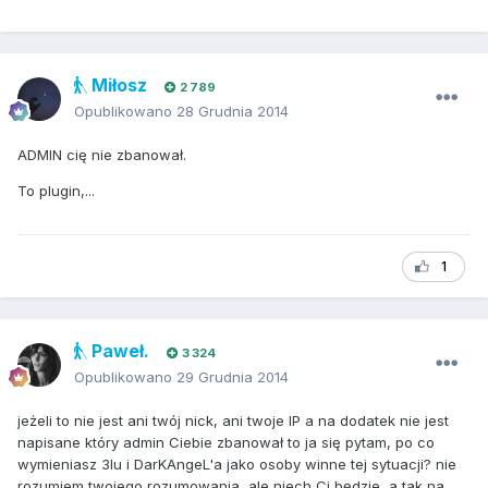
Miłosz
2 789
Opublikowano
28 Grudnia 2014
ADMIN cię nie zbanował.
To plugin,...
1
Paweł.
3 324
Opublikowano
29 Grudnia 2014
jeżeli to nie jest ani twój nick, ani twoje IP a na dodatek nie jest
napisane który admin Ciebie zbanował to ja się pytam, po co
wymieniasz 3lu i DarKAngeL'a jako osoby winne tej sytuacji? nie
rozumiem twojego rozumowania, ale niech Ci będzie, a tak na