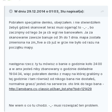
W dniu 29.12.2014 o 01:03, 3lu napisał(a):
Pobrałem specjalnie demko, obejrzałem. i nie stwierdziłem
żebyś gdzieś skanował. teraz musi ogarnąć to -_- , bo
zacznijmy od tego że ja cb wgl nie banowałem. Ja za
skanowanie zawsze banuje od 3h do 1 dnia. mapa została
zmieniona na zm_five a cb już w grze nie było od razu na
początku mapy.
następna rzecz. ty tu mówisz o banie o godzinie koło 24:00
a w amx jesteś niby zbanowany o godzinie dokładnie
19:04:34, więc pobrałem demko z mapy na której graliśmy o
tej godzinie i tam również od nikogo bana nie dostałeś,
normalnie grasz/ jesteś na serwerze. oto link do tego bana -
http://amxbans.cs-classic.pl/ban_list.php?bid=121429
Nie wiem o co tu chodzi. -_- musi rozwiązać ten problem.