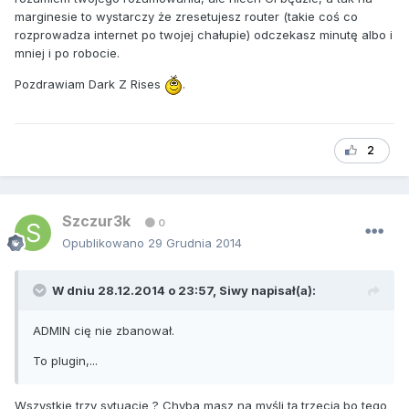
marginesie to wystarczy że zresetujesz router (takie coś co
rozprowadza internet po twojej chałupie) odczekasz minutę albo i
mniej i po robocie.
Pozdrawiam Dark Z Rises
.
2
Szczur3k
0
Opublikowano
29 Grudnia 2014
W dniu 28.12.2014 o 23:57, Siwy napisał(a):
ADMIN cię nie zbanował.
To plugin,...
Wszystkie trzy sytuacje ? Chyba masz na myśli tą trzecią bo tego