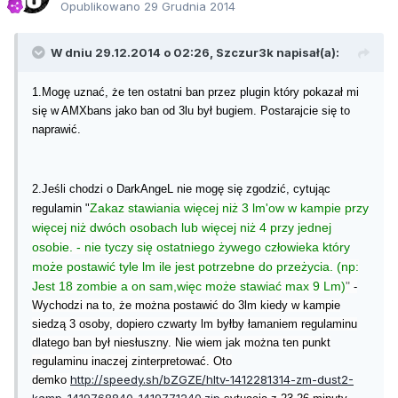
Opublikowano
29 Grudnia 2014
W dniu 29.12.2014 o 02:26, Szczur3k napisał(a):
1.Mogę uznać, że ten ostatni ban przez plugin który pokazał mi
się w AMXbans jako ban od 3lu był bugiem. Postarajcie się to
naprawić.
2.Jeśli chodzi o DarkAngeL nie mogę się zgodzić, cytując
Zakaz stawiania więcej niż 3 lm'ow w kampie przy
regulamin "
więcej niż dwóch osobach lub więcej niż 4 przy jednej
osobie. - nie tyczy się ostatniego żywego człowieka który
może postawić tyle lm ile jest potrzebne do przeżycia.
(np:
Jest 18 zombie a on sam,więc może stawiać max 9 Lm)
"
-
Wychodzi na to, że można postawić do 3lm kiedy w kampie
siedzą 3 osoby, dopiero czwarty lm byłby łamaniem regulaminu
dlatego ban był niesłuszny.
Nie wiem jak można ten punkt
regulaminu inaczej zinterpretować. Oto
http://speedy.sh/bZGZE/hltv-1412281314-zm-dust2-
demko
kamp-1419768840-1419771240.zip