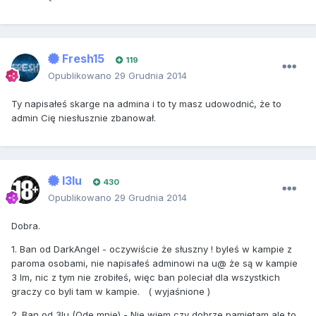
Fresh15
119
Opublikowano
29 Grudnia 2014
Ty napisałeś skarge na admina i to ty masz udowodnić, że to
admin Cię niesłusznie zbanował.
I3lu
430
Opublikowano
29 Grudnia 2014
Dobra.
1. Ban od DarkAngel - oczywiście że słuszny ! byleś w kampie z
paroma osobami, nie napisałeś adminowi na u@ że są w kampie
3 lm, nic z tym nie zrobiłeś, więc ban poleciał dla wszystkich
graczy co byli tam w kampie. ( wyjaśnione )
2. Ban od 3lu (Ode mnie) - Nie wiem czy dobrze pamiętam ale to