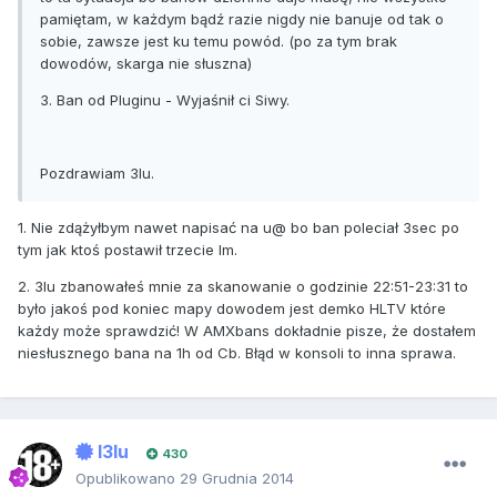
pamiętam, w każdym bądź razie nigdy nie banuje od tak o
sobie, zawsze jest ku temu powód. (po za tym brak
dowodów, skarga nie słuszna)
3. Ban od Pluginu - Wyjaśnił ci Siwy.
Pozdrawiam 3lu.
1. Nie zdążyłbym nawet napisać na u@ bo ban poleciał 3sec po
tym jak ktoś postawił trzecie lm.
2. 3lu zbanowałeś mnie za skanowanie o godzinie 22:51-23:31 to
było jakoś pod koniec mapy dowodem jest demko HLTV które
każdy może sprawdzić! W AMXbans dokładnie pisze, że dostałem
niesłusznego bana na 1h od Cb. Błąd w konsoli to inna sprawa.
I3lu
430
Opublikowano
29 Grudnia 2014