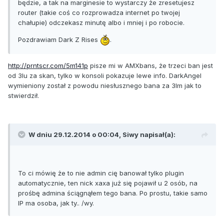
będzie, a tak na marginesie to wystarczy że zresetujesz
router (takie coś co rozprowadza internet po twojej
chałupie) odczekasz minutę albo i mniej i po robocie.
Pozdrawiam Dark Z Rises
.
http://prntscr.com/5m141p
pisze mi w AMXbans, że trzeci ban jest
od 3lu za skan, tylko w konsoli pokazuje lewe info. DarkAngel
wymieniony został z powodu niesłusznego bana za 3lm jak to
stwierdził.
W dniu 29.12.2014 o 00:04, Siwy napisał(a):
To ci mówię że to nie admin cię banował tylko plugin
automatycznie, ten nick xaxa już się pojawił u 2 osób, na
prośbę admina ściągnąłem tego bana. Po prostu, takie samo
IP ma osoba, jak ty.. /wy.