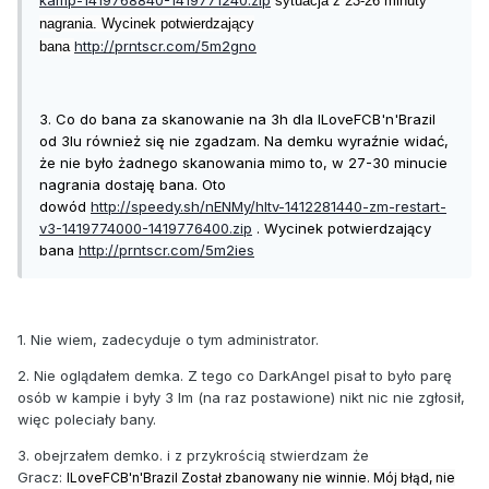
sytuacja z 23-26 minuty
nagrania. Wycinek potwierdzający
http://prntscr.com/5m2gno
bana
3. Co do bana za skanowanie na 3h dla ILoveFCB'n'Brazil
od 3lu również się nie zgadzam. Na demku wyraźnie widać,
że nie było żadnego skanowania mimo to, w 27-30 minucie
nagrania dostaję bana. Oto
dowód
http://speedy.sh/nENMy/hltv-1412281440-zm-restart-
v3-1419774000-1419776400.zip
. Wycinek potwierdzający
bana
http://prntscr.com/5m2ies
1. Nie wiem, zadecyduje o tym administrator.
2. Nie oglądałem demka. Z tego co DarkAngel pisał to było parę
osób w kampie i były 3 lm (na raz postawione) nikt nic nie zgłosił,
więc poleciały bany.
3. obejrzałem demko. i z przykrością stwierdzam że
Gracz:
ILoveFCB'n'Brazil Został zbanowany nie winnie. Mój błąd, nie