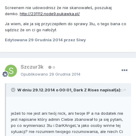
Screenem nie udowodnisz że nie skanowałeś, poszukaj
demko.
http://231112.node9.pukawka.pl/
Ja wiem, ale ja się przyczepiłem do sprawy 3lu, o tego bana co
sądzisz że on ci go nałożył.
Edytowane
29 Grudnia 2014
przez Siwy
Szczur3k
0
Opublikowano
29 Grudnia 2014
W dniu 29.12.2014 o 00:01, Dark Z Rises napisał(a):
jeżeli to nie jest ani twój nick, ani twoje IP a na dodatek nie
jest napisane który admin Ciebie zbanował to ja się pytam,
po co wymieniasz 3lu i DarKAngeL'a jako osoby winne tej
sytuacji? nie rozumiem twojego rozumowania, ale niech Ci