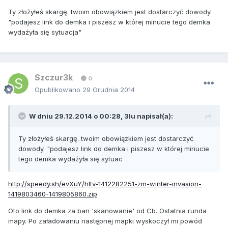
Ty złożyłeś skargę. twoim obowiązkiem jest dostarczyć dowody.
"podajesz link do demka i piszesz w której minucie tego demka
wydażyła się sytuacja"
Szczur3k
0
Opublikowano
29 Grudnia 2014
W dniu 29.12.2014 o 00:28, 3lu napisał(a):
Ty złożyłeś skargę. twoim obowiązkiem jest dostarczyć
dowody. "podajesz link do demka i piszesz w której minucie
tego demka wydażyła się sytuac
http://speedy.sh/evXuY/hltv-1412282251-zm-winter-invasion-
1419803460-1419805860.zip
Oto link do demka za ban 'skanowanie' od Cb. Ostatnia runda
mapy. Po załadowaniu następnej mapki wyskoczył mi powód