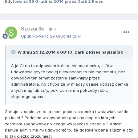
Edytowane
29 Grudnia 2014
przez Dark Z Rises
Szczur3k
0
Opublikowano
29 Grudnia 2014
W dniu 29.12.2014 o 00:10, Dark Z Rises napisał(a):
A ja Ci na to odpowiem krótko, nie ma demka, ss'ów
udowadniających twojej niewinności to nie ma tematu, bez
dowodów ten temat zostanie zamknięty przez
administratora, no chyba że w między czasie dodasz demka
z tych map lub ss'y, puki co nie ma potrzeby robić
zbędnego spamu
Żartujesz sobie, że to ja mam pobierać demka i wstawiać każde
po kolei ? Podałem w dowodach godziny map na których
zostałem zbanowany no czego wy jeszcze chcecie ? Admin
banuje admin ma mi udowodnić to, że dostałem bana słusznie czy
to tak ciężko zrozumieć?