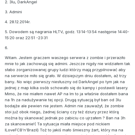
2. 3lu, DarkAngel
3. Admini
4. 28.12.2014r.
5. Dowodem są nagrania HLTV, godz. 13:14-13:54 następnie 14:40-
15:20 oraz 22:51 -23:31
6.
Witam. Jestem graczem waszego serwera z zombie i przeraziło
mnie to jak zachowują się admini. Jeszcze nigdy nie widziałem tak
słabo zorganizowanej grupy ludzi którzy mają przypilnować aby
na serwerze miło się grało. W dzisiejszym dniu dostałem, aż trzy
bany.. No więc pierwszy niesłuszny od DarkAngel po tym jak na
jednej z map kilka osób schowało się do kampy i postawili lasery.
Mimo, że nie miałem nawet AP na lm to ja właśnie dostałem bana
na 1h za nadużywanie tej opcji. Drugą sytuacją był ban od 3lu
bodajże ale pewien nie jestem. Admin nie zauważył, że zombie
stoi już obok niego, żadnej ściany czy też dziury przez którą
można by skanować jednak po zabiciu co ujrzałem ? Ban na 3h
za skanowanie!( Ta sytuacja miała miejsce pod nickiem
ILoveFCB'n'Brazil) Toż to jakiś mało śmieszny żart, który ma na