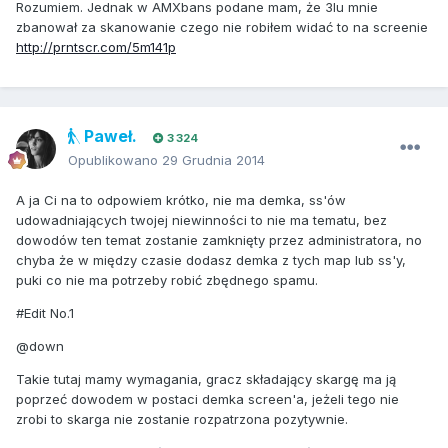
Rozumiem. Jednak w AMXbans podane mam, że 3lu mnie
zbanował za skanowanie czego nie robiłem widać to na screenie
http://prntscr.com/5m141p
Paweł.
3 324
Opublikowano
29 Grudnia 2014
A ja Ci na to odpowiem krótko, nie ma demka, ss'ów
udowadniających twojej niewinności to nie ma tematu, bez
dowodów ten temat zostanie zamknięty przez administratora, no
chyba że w między czasie dodasz demka z tych map lub ss'y,
puki co nie ma potrzeby robić zbędnego spamu.
#Edit No.1
@down
Takie tutaj mamy wymagania, gracz składający skargę ma ją
poprzeć dowodem w postaci demka screen'a, jeżeli tego nie
zrobi to skarga nie zostanie rozpatrzona pozytywnie.