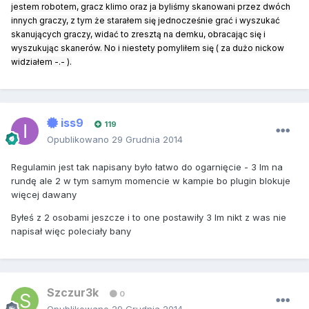
jestem robotem, gracz klimo oraz ja byliśmy skanowani przez dwóch
innych graczy, z tym że starałem się jednocześnie grać i wyszukać
skanujących graczy, widać to zresztą na demku, obracając się i
wyszukując skanerów. No i niestety pomyliłem się ( za dużo nickow
widziałem -.- ).
iss9
119
Opublikowano
29 Grudnia 2014
Regulamin jest tak napisany było łatwo do ogarnięcie - 3 lm na
rundę ale 2 w tym samym momencie w kampie bo plugin blokuje
więcej dawany
Byłeś z 2 osobami jeszcze i to one postawiły 3 lm nikt z was nie
napisał więc poleciały bany
Szczur3k
0
Opublikowano
29 Grudnia 2014