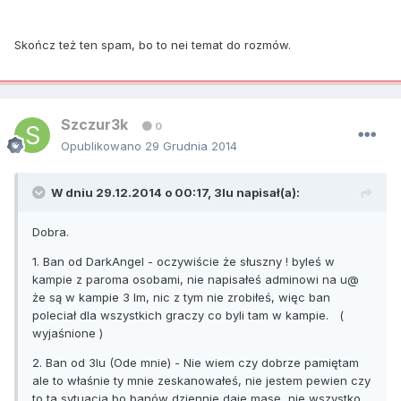
Skończ też ten spam, bo to nei temat do rozmów.
Szczur3k
0
Opublikowano
29 Grudnia 2014
W dniu 29.12.2014 o 00:17, 3lu napisał(a):
Dobra.
1. Ban od DarkAngel - oczywiście że słuszny ! byleś w
kampie z paroma osobami, nie napisałeś adminowi na u@
że są w kampie 3 lm, nic z tym nie zrobiłeś, więc ban
poleciał dla wszystkich graczy co byli tam w kampie. (
wyjaśnione )
2. Ban od 3lu (Ode mnie) - Nie wiem czy dobrze pamiętam
ale to właśnie ty mnie zeskanowałeś, nie jestem pewien czy
to ta sytuacja bo banów dziennie daje masę, nie wszystko