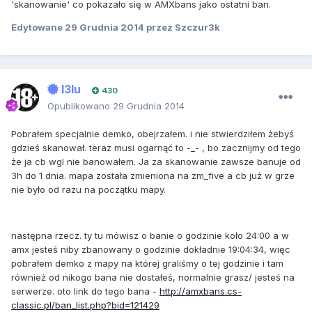
'skanowanie' co pokazało się w AMXbans jako ostatni ban.
Edytowane
29 Grudnia 2014
przez Szczur3k
I3lu
430
Opublikowano
29 Grudnia 2014
Pobrałem specjalnie demko, obejrzałem. i nie stwierdziłem żebyś
gdzieś skanował. teraz musi ogarnąć to -_- , bo zacznijmy od tego
że ja cb wgl nie banowałem. Ja za skanowanie zawsze banuje od
3h do 1 dnia. mapa została zmieniona na zm_five a cb już w grze
nie było od razu na początku mapy.
następna rzecz. ty tu mówisz o banie o godzinie koło 24:00 a w
amx jesteś niby zbanowany o godzinie dokładnie 19:04:34, więc
pobrałem demko z mapy na której graliśmy o tej godzinie i tam
również od nikogo bana nie dostałeś, normalnie grasz/ jesteś na
serwerze. oto link do tego bana -
http://amxbans.cs-
classic.pl/ban_list.php?bid=121429