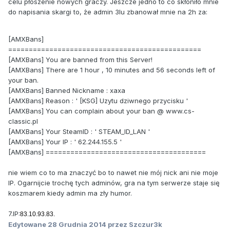
celu płoszenie nowych graczy. Jeszcze jedno to co skłoniło mnie
do napisania skargi to, że admin 3lu zbanował mnie na 2h za:
[AMXBans]
===============================================
[AMXBans] You are banned from this Server!
[AMXBans] There are 1 hour , 10 minutes and 56 seconds left of
your ban.
[AMXBans] Banned Nickname : xaxa
[AMXBans] Reason : ' [KSG] Uzytu dziwnego przycisku '
[AMXBans] You can complain about your ban @ www.cs-
classic.pl
[AMXBans] Your SteamID : ' STEAM_ID_LAN '
[AMXBans] Your IP : ' 62.244.155.5 '
[AMXBans] =======================================
nie wiem co to ma znaczyć bo to nawet nie mój nick ani nie moje
IP. Ogarnijcie trochę tych adminów, gra na tym serwerze staje się
koszmarem kiedy admin ma zły humor.
7.IP:
83.10.93.83.
Edytowane
28 Grudnia 2014
przez Szczur3k