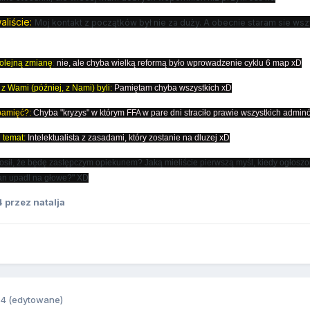
aliście:
Moj kontakt z początków był nie za duży. A obecnie staram sie wszy
kolejną zmianę
:
nie, ale
chyba wielką reformą było wprowadzenie cyklu 6 map xD
z Wami (później, z Nami) byli:
Pamiętam chyba wszystkich xD
pamięć?:
Chyba "kryzys" w którym FFA w pare dni straciło prawie wszystkich admin
j temat:
Intelektualista z zasadami, który zostanie na dluzej xD
łosił, że będę zastępczym opiekunem? Jaką mieliście pierwszą myśl, kiedy ogłosz
an upadl na głowe?" XD
4
przez natalja
14
(edytowane)