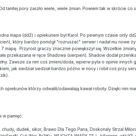
. Od tamtej pory zaszło wiele, wiele zmian. Powiem tak w skrócie co
jedna mapa (dd2) i opiekunem był Karol. Po pewnym czasie only dd2
cień), który bardzo pomógł "rozruszać" serwer i nadał mu nowe życi
 i 7 mapę. Przyrost graczy znacznie powiększył się. Wszelkie zmian
tała przekazana w ręce Shadowa (sierpień). Shadow dodał przenika
t pełny. Zawsze za nim coś zmieni/doda, wpierw pyta o opinie innyc
em, jak siedział siedział bardzo późno w nocy i robił coś przy serwe
zik).
h opiekunów którzy odwalili/odawalają kawał roboty. Dzięki nim mam
mi w pamięć:
mi, chudy, dudek, sikor, Brawo Dla Tego Pana, Doskonaly Strzal Milo
HoFmaN, Guli Wer, Br3jKu, WUCHTA WIARY TEJ , killannnn, w