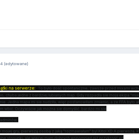
14
(edytowane)
tki na serwerze:
To było dość spontaniczne, zawsze przed mixami wchod
no, chyba jedne z bardziej lubianych map. Gdy rozpadła sie moja ekipa "mi
nie. Jedna mapa mi sie nudziła, więc postanowiłam zmienic, a ze FFA było a
m wbić. Oczywiście jak można sie domyślić bardzo mi sie
o adminów.
w mojej gry, pierwszą osobą z jaką "rozmawiałam" byl Kitol XD A pierwszą, k
alne stosunki, ale wiecej mam dobrych wspomnień niż przykrość xd