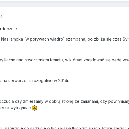
14
rdecznie.
o Nas lampka (w porywach wiadro) szampana, bo zbliża się czas Sy
ślałem nad stworzeniem tematu, w którym znajdować się będą wsz
o na serwerze.. szczególnie w 2014r.
ucia czy zmierzamy w dobrą stronę ze zmianami, czy powinniśmy prz
werze wytrzymać
ć.. napiszcie co sądzicie o tych wszystkich zmianach, które zaszły.