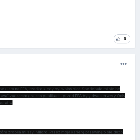
9
zilam na FFA, rzadko kiedy byl wolny slot. Spodobało mi sie bo
xowa" zaczęłam grac na publikach, przed FFA byly dwa serwery Only
kurat w
tóra zrobila mi ssy: Milord. Przez moja karierę przewinęło sie dużo