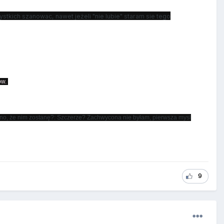
stkich szanowac, nawet jeżeli "nie lubie" staram sie tego
ów.
ono, że nim zostanę?: Szczerze? Zachwycona nie byłam, pierwsza mysl
9