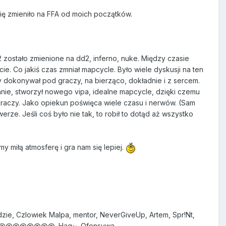
 się zmieniło na FFA od moich początków.
 zostało zmienione na dd2, inferno, nuke. Między czasie
e. Co jakiś czas zmniał mapcycle. Było wiele dyskusji na ten
y dokonywał pod graczy, na bierząco, dokładnie i z sercem.
nie, stworzył nowego vipa, idealne mapcycle, dzięki czemu
h graczy. Jako opiekun poświęca wiele czasu i nerwów. (Sam
rze. Jeśli coś było nie tak, to robił to dotąd aż wszystko
y miłą atmosferę i gra nam się lepiej.
rdzie, Czlowiek Malpa, mentor, NeverGiveUp, Artem, Spr!Nt,
H-Y?, @@@@@@@@, Haq~, Ofensywa