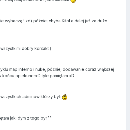
ie wybaczę ! xd) później chyba Kitol a dalej już za dużo
 wszystkimi dobry kontakt:)
klu map inferno i nuke, później dodawanie coraz większej
i w końcu opiekunem:D tyle pamiętam xD
wszystkich adminów którzy byli
ętam jaki dym z tego był ^^