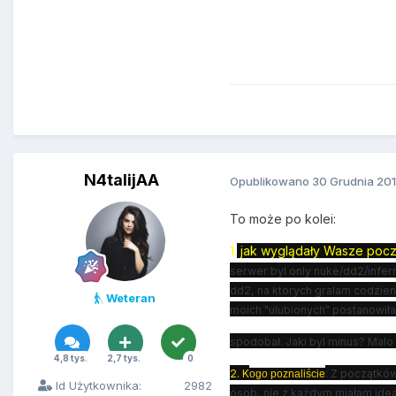
N4talijAA
Opublikowano
30 Grudnia 20
To może po kolei:
1.
jak wyglądały Wasze począ
serwer byl only nuke/dd2/infer
dd2, na ktorych gralam codzien
Weteran
moich "ulubionych" postanowiła
spodobał. Jaki byl minus? Mal
4,8 tys.
2,7 tys.
0
2. K
​: Z początkó
ogo poznaliście
Id Użytkownika:
2982
osob, nie z każdym miałam ide