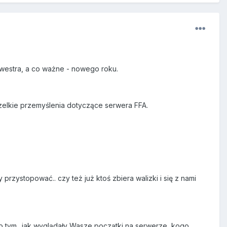
lwestra, a co ważne - nowego roku.
elkie przemyślenia dotyczące serwera FFA.
ystopować.. czy też już ktoś zbiera walizki i się z nami
. o tym.. jak wyglądały Wasze początki na serwerze, kogo