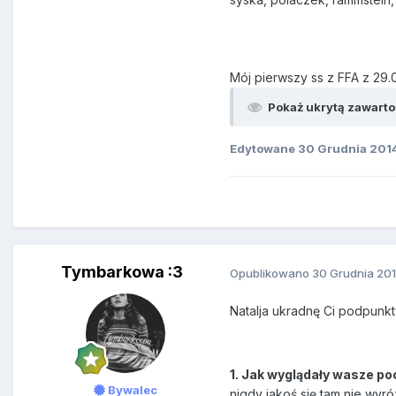
Mój pierwszy ss z FFA z 29.07
Pokaż ukrytą zawarto
Edytowane
30 Grudnia 201
Tymbarkowa :3
Opublikowano
30 Grudnia 20
Natalja ukradnę Ci podpunkt
1. Jak wyglądały wasze po
Bywalec
nigdy jakoś się tam nie wyró