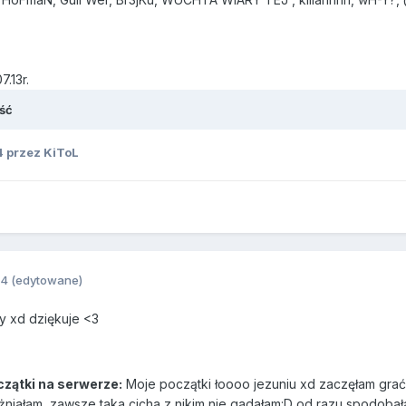
.13r.
ść
4
przez KiToL
14
(edytowane)
y xd dziękuje <3
czątki na serwerze:
Moje początki łoooo jezuniu xd zaczęłam grać
żniałam, zawsze taka cicha z nikim nie gadałam:D od razu spodobała 