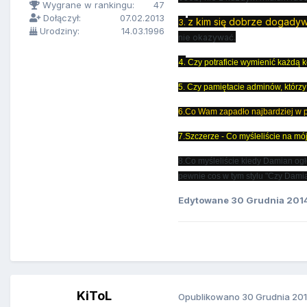
Wygrane w rankingu:
47
Dołączył:
07.02.2013
z kim się dobrze dogadyw
3.
Urodziny:
14.03.1996
nie okazywać.
4.
Czy potraficie wymienić każdą 
5.
Czy pamiętacie adminów, którzy 
6.Co Wam zapadło najbardziej w 
7.
Szczerze - Co myśleliście na mó
8.Co myśleliście kiedy Damian og
pewnie cos w tym stylu "Czy Dami
Edytowane
30 Grudnia 201
KiToL
Opublikowano
30 Grudnia 20