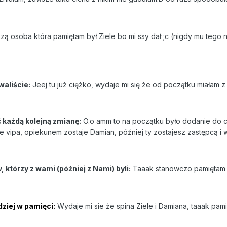
ą osoba która pamiętam był Ziele bo mi ssy dał ;c (nigdy mu tego n
waliście:
Jeej tu już ciężko, wydaje mi się że od początku miałam z
ć każdą kolejną zmianę:
O.o amm to na początku było dodanie do cy
ie vipa, opiekunem zostaje Damian, później ty zostajesz zastępcą 
którzy z wami (później z Nami) byli:
Taaak stanowczo pamiętam 
ziej w pamięci:
Wydaje mi sie że spina Ziele i Damiana, taaak pami