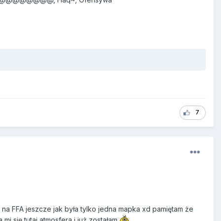
7
 na FFA jeszcze jak była tylko jedna mapka xd pamiętam że
mi się tutaj atmosfera i już zostałam