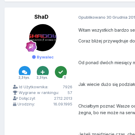
ShaD
Opublikowano
30 Grudnia 20
Witam wszystkich bardzo se
Coraz bliżej przywędruje d
Bywalec
Od ponad dwóch miesięcy my
2,3 tys.
2,3 tys.
0
Jak wiecie dużo się podział
Id Użytkownika:
7926
Wygrane w rankingu:
57
Dołączył:
27.12.2013
Urodziny:
16.09.1995
Chciałbym poznać Wasze odcz
żegna, bo nie może na ser
Jeżeli znajdziecie czas, chę