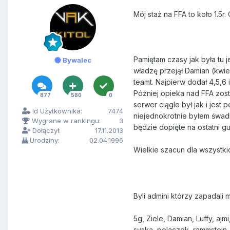
Mój staż na FFA to koło 1.5r
Pamiętam czasy jak była tu 
Bywalec
władzę przejął Damian (kwie
teamt. Najpierw dodał 4,5,6
Później opieka nad FFA zos
877
580
0
serwer ciągle był jak i jes
Id Użytkownika:
7474
niejednokrotnie byłem śwadki
Wygrane w rankingu:
3
będzie dopięte na ostatni gu
Dołączył:
17.11.2013
Urodziny:
02.04.1996
Wielkie szacun dla wszystkic
Byli admini którzy zapadali 
5g, Ziele, Damian, Luffy, aj
syska, polaczek, rammstein,