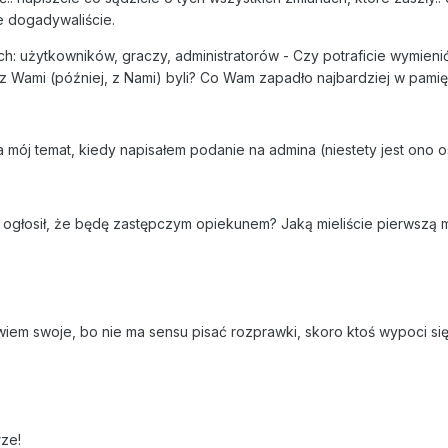
ze dogadywaliście.
rych: użytkowników, graczy, administratorów - Czy potraficie wymie
z Wami (później, z Nami) byli? Co Wam zapadło najbardziej w pami
a mój temat, kiedy napisałem podanie na admina (niestety jest ono o
 ogłosił, że będę zastępczym opiekunem? Jaką mieliście pierwszą 
wiem swoje, bo nie ma sensu pisać rozprawki, skoro ktoś wypoci się 
ze!