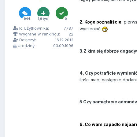
944
1,9 tys.
0
2. Kogo poznaliście:
pierwsz
Id Użytkownika:
7787
wymieniać
Wygrane w rankingu:
22
Dołączył:
16.12.2013
Urodziny:
03.09.1996
3.Z kim się dobrze dogady
4, Czy potraficie wymieni
ilości map, następnie dodan
5 Czy pamiętacie adminów, 
6. Co wam zapadło najbard