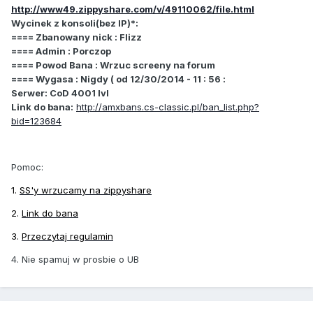
http://www49.zippyshare.com/v/49110062/file.html
Wycinek z konsoli(bez IP)*:
==== Zbanowany nick : Flizz
==== Admin : Porczop
==== Powod Bana : Wrzuc screeny na forum
==== Wygasa : Nigdy ( od 12/30/2014 - 11 : 56 :
Serwer: CoD 4001 lvl
Link do bana:
http://amxbans.cs-classic.pl/ban_list.php?
bid=123684
Pomoc:
1.
SS'y wrzucamy na zippyshare
2.
Link do bana
3.
Przeczytaj regulamin
4. Nie spamuj w prosbie o UB