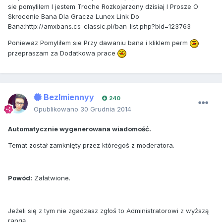
sie pomylilem I jestem Troche Rozkojarzony dzisiaj I Prosze O
Skrocenie Bana Dla Gracza Lunex Link Do
Bana:http://amxbans.cs-classic.pl/ban_list.php?bid=123763
Poniewaz Pomyliłem sie Przy dawaniu bana i kliklem perm
przepraszam za Dodatkowa prace
BezImiennyy
240
Opublikowano
30 Grudnia 2014
Automatycznie wygenerowana wiadomość.
Temat został zamknięty przez któregoś z moderatora.
Powód:
Załatwione.
Jeżeli się z tym nie zgadzasz zgłoś to Administratorowi z wyższą
rangą.