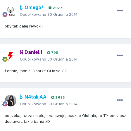
Omega*
2 077
Opublikowano
30 Grudnia 2014
oby tak dalej rewox !
Daniel.!
795
Opublikowano
30 Grudnia 2014
Ładnie, ładnie. Dobrze Ci idzie GG
N4talijAA
2 695
Opublikowano
30 Grudnia 2014
poczekaj aż zainstaluje na swojej puszce Globala, to TY bedziesz
dostawac takie banie xD