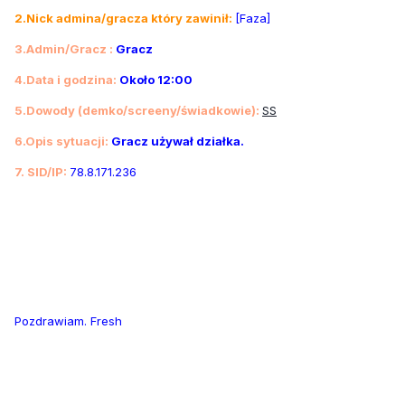
2.Nick admina/gracza który zawinił:
[Faza]
3.Admin/Gracz :
Gracz
4.Data i godzina:
Około 12:00
5.Dowody (demko/screeny/świadkowie):
SS
6.Opis sytuacji:
Gracz używał działka.
7. SID/IP:
78.8.171.236
Pozdrawiam. Fresh