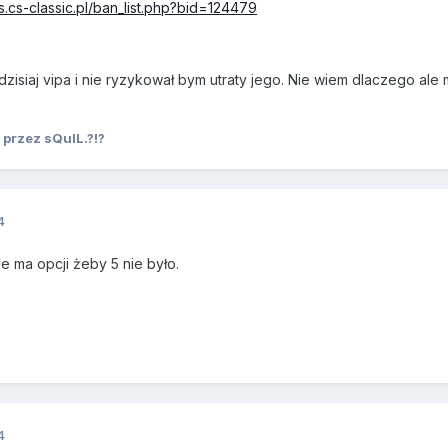
s.cs-classic.pl/ban_list.php?bid=124479
zisiaj vipa i nie ryzykował bym utraty jego. Nie wiem dlaczego ale
przez sQulL.?!?
4
ie ma opcji żeby 5 nie było.
4