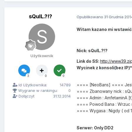
sQulL.?!?
Opublikowano
31 Grudnia 201
Witam kazano mi wstawić 
Nick: sQulL.?!?
Użytkownik
Link do SS:
http://www39.zi
Wycinek z konsoli(bez IP)*
3
0
0
==== [NeoBans] ==== Jes
Id Użytkownika:
14789
Wygrane w rankingu:
0
==== Zbanowany nick : sQul
Dołączył:
31.12.2014
==== Admin : AmfetaminA [t
==== Powod Bana : Wrzuc 
==== Wygasa : Nigdy ( od 12/
Serwer: Only DD2