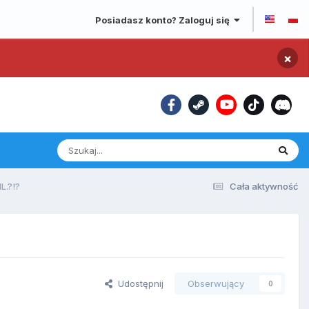
Posiadasz konto? Zaloguj się
×
L.?!?
Cała aktywność
Udostępnij
Obserwujący
0