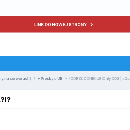
LINK DO NOWEJ STRONY
ny na serwerach]
+ Prośby o UB
[ODRZUCONE][UB]Only DD2 | sQul
?!?