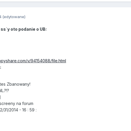
4
(edytowane)
ss`y oto podanie o UB:
ppyshare.com/v/94154088/file.html
:
tes Zbanowany!
L.?!?
]
screeny na forum
31/2014 - 16 : 59 :