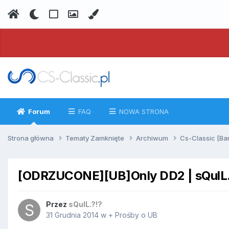
Forum
FAQ
NOWA STRONA
Strona główna
Tematy Zamknięte
Archiwum
Cs-Classic [Ba
[ODRZUCONE][UB]Only DD2 | sQulL.
Przez
sQulL.?!?
31 Grudnia 2014
w
+ Prośby o UB