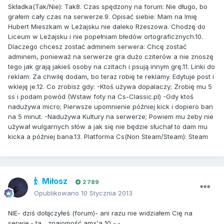
Składka(Tak/Nie): Tak8. Czas spędzony na forum: Nie długo, bo
grałem cały czas na serwerze.9. Opisać siebie: Mam na Imię
Hubert Mieszkam w Leżajsku nie daleko Rzeszowa. Chodzę do
Liceum w Leżajsku i nie popełniam błedów ortograficznych.10.
Dlaczego chcesz zostać adminem serwera: Chcę zostać
adminem, ponieważ na serwerze gra dużo cziterów a nie znoszę
tego jak grają jakieś osoby na czitach i psują innym grę.11. Linki do
reklam: Za chwilę dodam, bo teraz robię te reklamy. Edytuje post i
wkleję je.12. Co zrobisz gdy: -Ktoś używa dopalaczy; Zrobię mu 5
ss i podam powód (Wstaw foty na Cs-Classic.pl) -Gdy ktoś
nadużywa micro; Pierwsze upomnienie później kick i dopiero ban
na 5 minut. -Nadużywa Kultury na serwerze; Powiem mu żeby nie
używał wulgarnych słów a jak się nie będzie słuchał to dam mu
kicka a później bana.13. Platforma Cs(Non Steam/Steam): Steam
Miłosz
2 789
Opublikowano
10 Stycznia 2013
NIE- dziś dołączyłeś (forum)- ani razu nie widziałem Cię na
serwie.- ta... znajomość amx'a 10 -.-