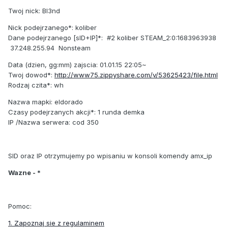
Twoj nick: Bl3nd
Nick podejrzanego*: koliber
Dane podejrzanego [sID+IP]*: #2 koliber STEAM_2:0:1683963938
37.248.255.94 Nonsteam
Data (dzien, gg:mm) zajscia: 01.01.15 22:05~
Twoj dowod*:
http://www75.zippyshare.com/v/53625423/file.html
Rodzaj czita*: wh
Nazwa mapki: eldorado
Czasy podejrzanych akcji*: 1 runda demka
IP /Nazwa serwera: cod 350
SID oraz IP otrzymujemy po wpisaniu w konsoli komendy amx_ip
Wazne - *
Pomoc:
1. Zapoznaj sie z regulaminem