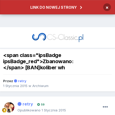
×
LINK DO NOWEJ STRONY
<span class="ipsBadge
ipsBadge_red">Zbanowano:
</span> [BAN]koliber wh
Przez
retry
1 Stycznia 2015
w
Archiwum
retry
59
Opublikowano
1 Stycznia 2015