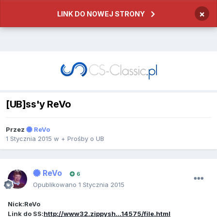
×
LINK DO NOWEJ STRONY
[UB]ss'y ReVo
Przez
ReVo
1 Stycznia 2015
w
+ Prośby o UB
ReVo
6
Opublikowano
1 Stycznia 2015
Nick:ReVo
Link do SS:
http://www32.zippysh...14575/file.html