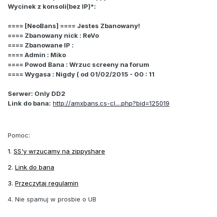
Wycinek z konsoli(bez IP)*:
==== [NeoBans] ==== Jestes Zbanowany!
==== Zbanowany nick : ReVo
==== Zbanowane IP :
==== Admin : Miko
==== Powod Bana : Wrzuc screeny na forum
==== Wygasa : Nigdy ( od 01/02/2015 - 00 : 11
Serwer: Only DD2
Link do bana:
http://amxbans.cs-cl....php?bid=125019
Pomoc:
1.
SS'y wrzucamy na zippyshare
2.
Link do bana
3.
Przeczytaj regulamin
4. Nie spamuj w prosbie o UB