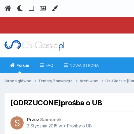
Forum
FAQ
NOWA STRONA
Strona główna
Tematy Zamknięte
Archiwum
Cs-Classic [Ba
[ODRZUCONE]prośba o UB
Przez
Saimonek
2 Stycznia 2015
w
+ Prośby o UB