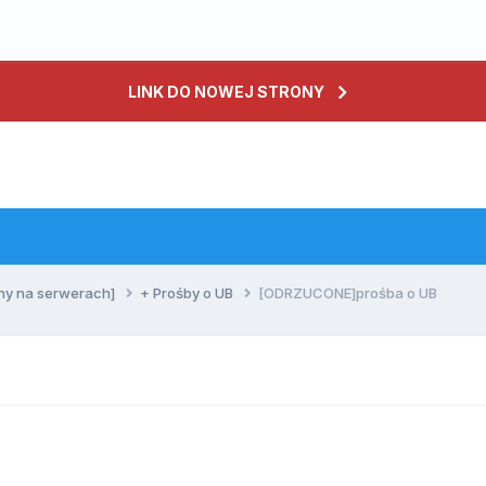
LINK DO NOWEJ STRONY
ny na serwerach]
+ Prośby o UB
[ODRZUCONE]prośba o UB