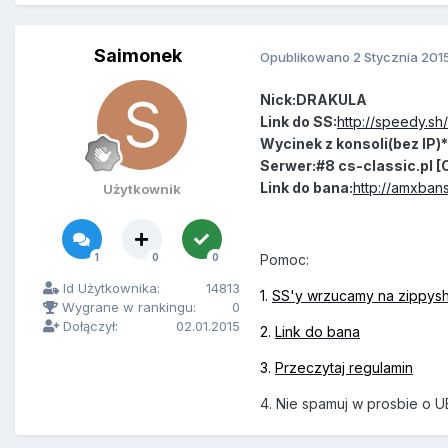
Saimonek
Opublikowano
2 Stycznia 201
Nick:DRAKULA
Link do SS:
http://speedy.sh
Wycinek z konsoli(bez IP)*
Serwer:#8 cs-classic.pl 
Link do bana:
http://amxbans
Użytkownik
1
0
0
Pomoc:
Id Użytkownika:
14813
1.
SS'y wrzucamy na zippys
Wygrane w rankingu:
0
Dołączył:
02.01.2015
2.
Link do bana
3.
Przeczytaj regulamin
4. Nie spamuj w prosbie o U