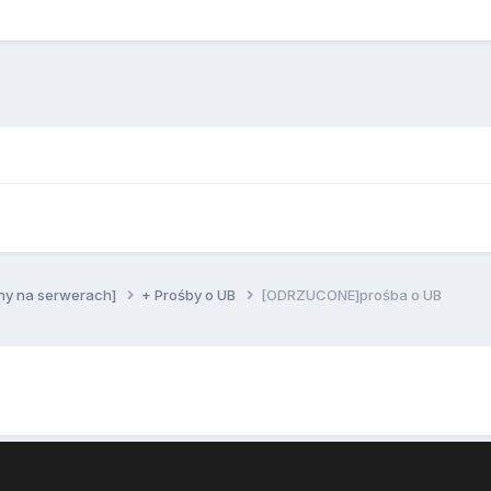
ny na serwerach]
+ Prośby o UB
[ODRZUCONE]prośba o UB