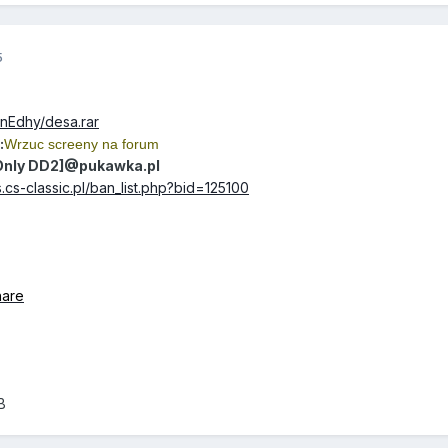
5
/nEdhy/desa.rar
:
Wrzuc screeny na forum
[Only DD2]@pukawka.pl
.cs-classic.pl/ban_list.php?bid=125100
hare
B