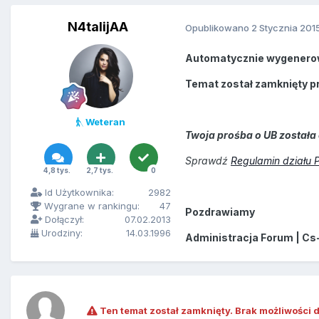
N4talijAA
Opublikowano
2 Stycznia 201
Automatycznie wygenero
Temat został zamknięty p
Weteran
Twoja prośba o UB została 
Sprawdź
Regulamin działu 
4,8 tys.
2,7 tys.
0
Id Użytkownika:
2982
Wygrane w rankingu:
47
Pozdrawiamy
Dołączył:
07.02.2013
Urodziny:
14.03.1996
Administracja Forum | Cs
Ten temat został zamknięty. Brak możliwości 