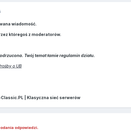
5
wana wiadomość.
rzez któregoś z moderatorów.
odrzucona. Twój temat łamie regulamin działu.
Prośby o UB
-Classic.PL | Klasyczna sieć serwerów
dodania odpowiedzi.