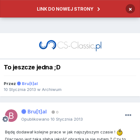
×
LINK DO NOWEJ STRONY
To jeszcze jedna ;D
Przez
Bru[t]al
10 Stycznia 2013
w
Archiwum
Bru[t]al
0
Opublikowano
10 Stycznia 2013
Będę dodawał kolejne prace w jak najszybszym czasie !
Dlaczego jest taka słaba jakość obrazka ja sie pytam ? Czy to