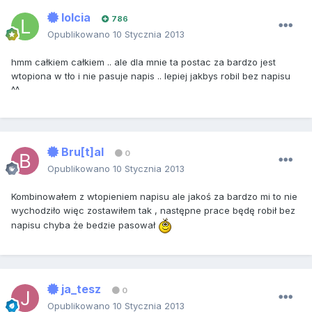
lolcia
786
Opublikowano
10 Stycznia 2013
hmm całkiem całkiem .. ale dla mnie ta postac za bardzo jest
wtopiona w tło i nie pasuje napis .. lepiej jakbys robil bez napisu
^^
Bru[t]al
0
Opublikowano
10 Stycznia 2013
Kombinowałem z wtopieniem napisu ale jakoś za bardzo mi to nie
wychodziło więc zostawiłem tak , następne prace będę robił bez
napisu chyba że bedzie pasował
ja_tesz
0
Opublikowano
10 Stycznia 2013