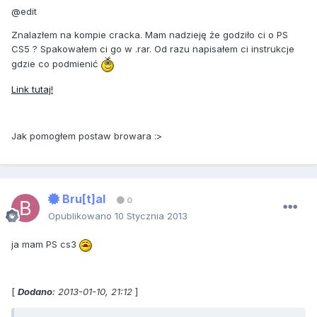
@edit
Znalazłem na kompie cracka. Mam nadzieję że godziło ci o PS
CS5 ? Spakowałem ci go w .rar. Od razu napisałem ci instrukcje
gdzie co podmienić
Link tutaj!
Jak pomogłem postaw browara :>
Bru[t]al
0
Opublikowano
10 Stycznia 2013
ja mam PS cs3
[
Dodano
: 2013-01-10, 21:12
]