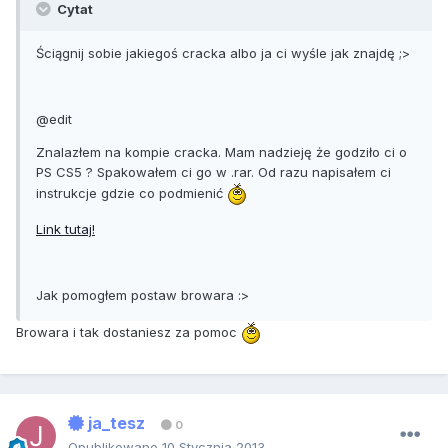
Cytat
Ściągnij sobie jakiegoś cracka albo ja ci wyśle jak znajdę ;>
@edit
Znalazłem na kompie cracka. Mam nadzieję że godziło ci o
PS CS5 ? Spakowałem ci go w .rar. Od razu napisałem ci
instrukcje gdzie co podmienić
Link tutaj!
Jak pomogłem postaw browara :>
Browara i tak dostaniesz za pomoc
ja_tesz
0
Opublikowano
10 Stycznia 2013