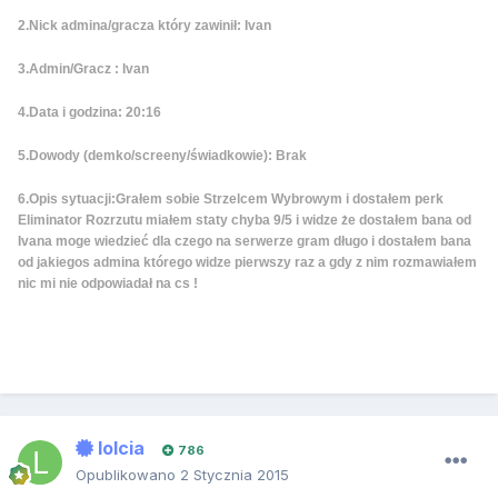
2.Nick admina/gracza który zawinił: Ivan
3.Admin/Gracz : Ivan
4.Data i godzina: 20:16
5.Dowody (demko/screeny/świadkowie): Brak
6.Opis sytuacji:Grałem sobie Strzelcem Wybrowym i dostałem perk
Eliminator Rozrzutu miałem staty chyba 9/5 i widze że dostałem bana od
Ivana moge wiedzieć dla czego na serwerze gram długo i dostałem bana
od jakiegos admina którego widze pierwszy raz a gdy z nim rozmawiałem
nic mi nie odpowiadał na cs !
lolcia
786
Opublikowano
2 Stycznia 2015