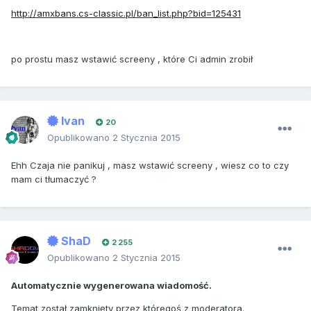
http://amxbans.cs-classic.pl/ban_list.php?bid=125431
po prostu masz wstawić screeny , które Ci admin zrobił
Ivan
20
Opublikowano
2 Stycznia 2015
Ehh Czaja nie panikuj , masz wstawić screeny , wiesz co to czy
mam ci tłumaczyć ?
ShaD
2 255
Opublikowano
2 Stycznia 2015
Automatycznie wygenerowana wiadomość.
Temat został zamknięty przez któregoś z moderatora.