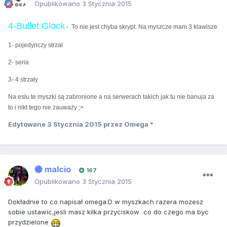
Opublikowano
3 Stycznia 2015
4-Bullet Glock
- To nie jest chyba skrypt. Na myszcze mam 3 klawisze
1- pojedynczy strzał
2- seria
3- 4 strzały
Na eslu te myszki są zabronione a na serwerach takich jak tu nie banuja za
to i nikt tego nie zauważy ;>
Edytowane
3 Stycznia 2015
przez Omega *
malcio
167
Opublikowano
3 Stycznia 2015
Dokładnie to co napisał omega:D w myszkach razera mozesz
sobie ustawic,jesli masz kilka przyciskow co do czego ma byc
przydzielone