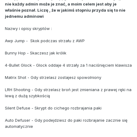
nie każdy admin może je znać, a moim celem jest aby je
właśnie poznał. Liczę , że w jakimś stopniu przyda się to nie
jednemu adminowi
Nazwy i opisy skryptów :
Awp Jump - Skok podczas strzału z AWP
Bunny Hop - Skaczesz jak królik
4-Bullet Glock - Glock oddaje 4 strzały za 1 naciśnięciem klawisza
Matrix Shot - Gdy strzelasz zostajesz spowolniony
LRH Shooting - Gdy strzelasz broń jest zmieniana z prawej ręki na
lewą z dużą szybkością
Silent Defuse - Skrypt do cichego rozbrajania paki
Auto Defuser - Gdy podejdziesz do paki rozbrajanie zacznie się
automatycznie