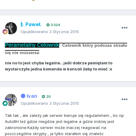
Paweł.
3 324
Opublikowano
3 Stycznia 2015
Perametalny Celownik
Celownik który podczas strzału
-
się nie rozszerza
nie no to jest chyba legalne.. jeśli dobrze pamiętam to
wystarczyła jedna komenda w konsoli żeby to mieć :x
Ivan
20
Opublikowano
3 Stycznia 2015
Tak tak , ale zależy jak serwer kieruje się regulaminem , bo np
AutoBH też gdzie niegdzie jest legalne a gdzie indziej jest
zabronione.Każdy serwer może inaczej reagować na
poszczególne skrypty , ja tylko starałem się znaleśc