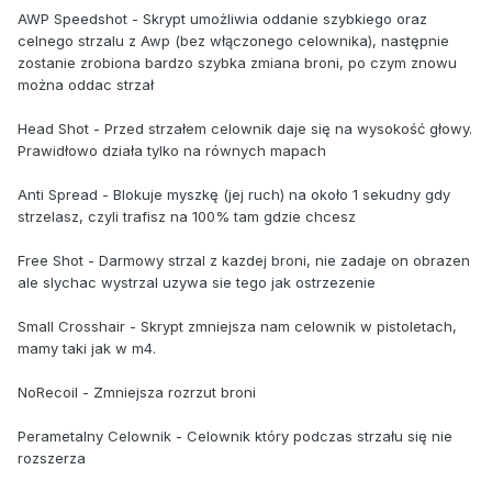
AWP Speedshot - Skrypt umożliwia oddanie szybkiego oraz
celnego strzalu z Awp (bez włączonego celownika), następnie
zostanie zrobiona bardzo szybka zmiana broni, po czym znowu
można oddac strzał
Head Shot - Przed strzałem celownik daje się na wysokość głowy.
Prawidłowo działa tylko na równych mapach
Anti Spread - Blokuje myszkę (jej ruch) na około 1 sekudny gdy
strzelasz, czyli trafisz na 100% tam gdzie chcesz
Free Shot - Darmowy strzal z kazdej broni, nie zadaje on obrazen
ale slychac wystrzal uzywa sie tego jak ostrzezenie
Small Crosshair - Skrypt zmniejsza nam celownik w pistoletach,
mamy taki jak w m4.
NoRecoil - Zmniejsza rozrzut broni
Perametalny Celownik - Celownik który podczas strzału się nie
rozszerza