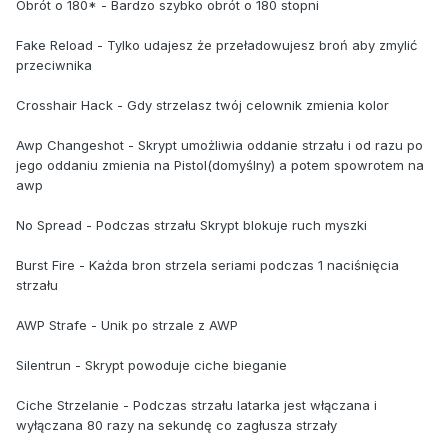
Obrót o 180* - Bardzo szybko obrót o 180 stopni
Fake Reload - Tylko udajesz że przeładowujesz broń aby zmylić
przeciwnika
Crosshair Hack - Gdy strzelasz twój celownik zmienia kolor
Awp Changeshot - Skrypt umożliwia oddanie strzału i od razu po
jego oddaniu zmienia na Pistol(domyślny) a potem spowrotem na
awp
No Spread - Podczas strzału Skrypt blokuje ruch myszki
Burst Fire - Każda bron strzela seriami podczas 1 naciśnięcia
strzału
AWP Strafe - Unik po strzale z AWP
Silentrun - Skrypt powoduje ciche bieganie
Ciche Strzelanie - Podczas strzału latarka jest włączana i
wyłączana 80 razy na sekundę co zagłusza strzały