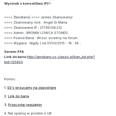
Wycinek z konsoli(bez IP)*:
==== [NeoBans] ==== Jestes Zbanowany!
==== Zbanowany nick : Angel Di Maria
==== Zbanowane IP : 217.99.128.212
==== Admin : BRONEK LOWCA STONEG
==== Powod Bana : Wrzuc screeny na forum
==== Wygasa : Nigdy ( od 01/03/2015 - 16 : 56 :
Serwer:FFA
Link do bana:
http://amxbans.cs-classic.pl/ban_list.php?
bid=125903
Pomoc:
1.
SS'y wrzucamy na zippyshare
2.
Link do bana
3.
Przeczytaj regulamin
4. Nie spamuj w prosbie o UB