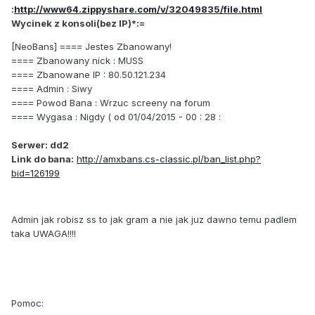
:
http://www64.zippyshare.com/v/32049835/file.html
Wycinek z konsoli(bez IP)*:=
[NeoBans] ==== Jestes Zbanowany!
==== Zbanowany nick : MUSS
==== Zbanowane IP : 80.50.121.234
==== Admin : Siwy
==== Powod Bana : Wrzuc screeny na forum
==== Wygasa : Nigdy ( od 01/04/2015 - 00 : 28 :
Serwer: dd2
Link do bana:
http://amxbans.cs-classic.pl/ban_list.php?
bid=126199
Admin jak robisz ss to jak gram a nie jak juz dawno temu padlem
taka UWAGA!!!!
Pomoc: