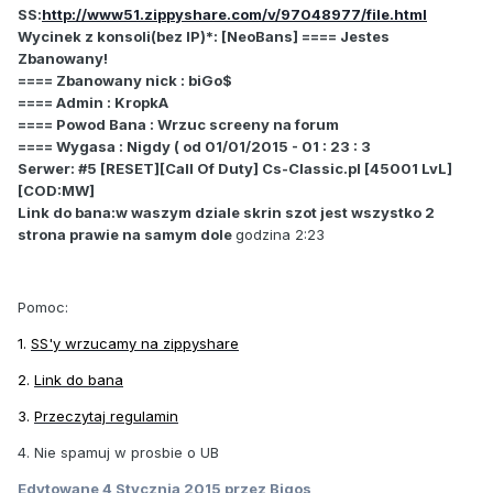
SS:
http://www51.zippyshare.com/v/97048977/file.html
Wycinek z konsoli(bez IP)*: [NeoBans] ==== Jestes
Zbanowany!
==== Zbanowany nick : biGo$
==== Admin : KropkA
==== Powod Bana : Wrzuc screeny na forum
==== Wygasa : Nigdy ( od 01/01/2015 - 01 : 23 : 3
Serwer: #5 [RESET][Call Of Duty] Cs-Classic.pl [45001 LvL]
[COD:MW]
Link do bana:w waszym dziale skrin szot jest wszystko 2
strona prawie na samym dole
godzina 2:23
Pomoc:
1.
SS'y wrzucamy na zippyshare
2.
Link do bana
3.
Przeczytaj regulamin
4. Nie spamuj w prosbie o UB
Edytowane
4 Stycznia 2015
przez Bigos