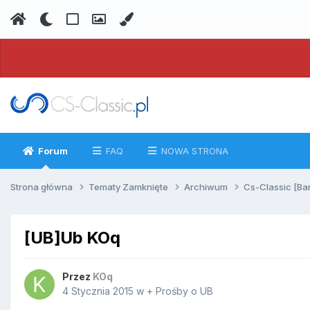
Forum
FAQ
NOWA STRONA
Strona główna
Tematy Zamknięte
Archiwum
Cs-Classic [Ba
[UB]Ub KOq
Przez
KOq
4 Stycznia 2015
w
+ Prośby o UB