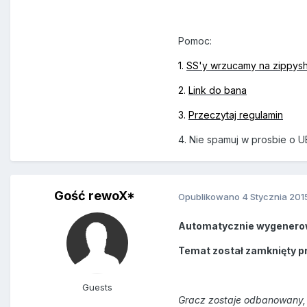
Pomoc:
1.
SS'y wrzucamy na zippys
2.
Link do bana
3.
Przeczytaj regulamin
4. Nie spamuj w prosbie o U
Gość rewoX*
Opublikowano
4 Stycznia 201
Automatycznie wygenero
Temat został zamknięty p
Guests
Gracz zostaje odbanowany, 