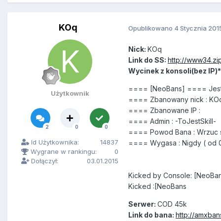
KOq
Opublikowano
4 Stycznia 201
Nick:
KOq
Link do SS:
http://www34.zi
Wycinek z konsoli(bez IP)*
==== [NeoBans] ==== Jes
Użytkownik
==== Zbanowany nick : KO
==== Zbanowane IP :
==== Admin : -ToJestSkill-
2
0
0
==== Powod Bana : Wrzuc 
Id Użytkownika:
14837
==== Wygasa : Nigdy ( od 01/
Wygrane w rankingu:
0
Dołączył:
03.01.2015
Kicked by Console: [NeoB
Kicked :[NeoBans
Serwer:
COD 45k
Link do bana:
http://amxban