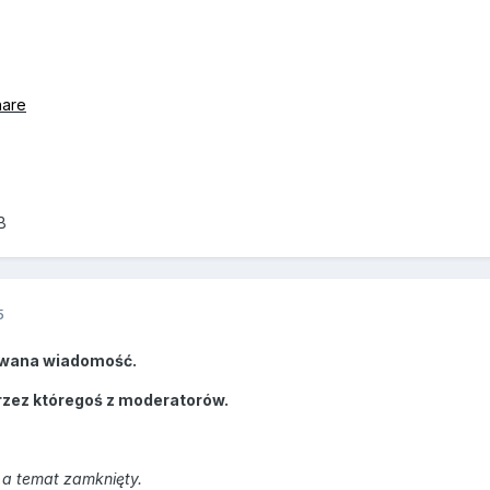
hare
B
5
wana wiadomość.
rzez któregoś z moderatorów.
a temat zamknięty.