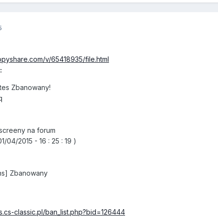
5
ppyshare.com/v/65418935/file.html
:
tes Zbanowany!
q
screeny na forum
04/2015 - 16 : 25 : 19 )
ans] Zbanowany
s.cs-classic.pl/ban_list.php?bid=126444