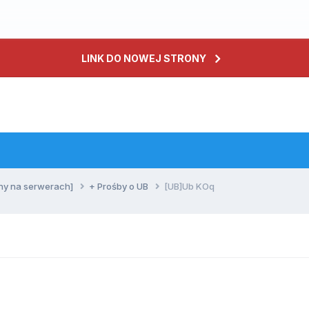
LINK DO NOWEJ STRONY
ny na serwerach]
+ Prośby o UB
[UB]Ub KOq