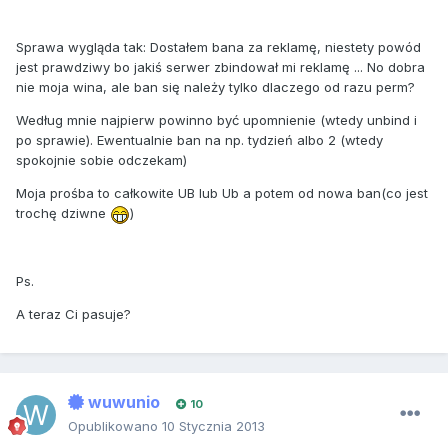
Sprawa wygląda tak: Dostałem bana za reklamę, niestety powód
jest prawdziwy bo jakiś serwer zbindował mi reklamę ... No dobra
nie moja wina, ale ban się należy tylko dlaczego od razu perm?
Według mnie najpierw powinno być upomnienie (wtedy unbind i
po sprawie). Ewentualnie ban na np. tydzień albo 2 (wtedy
spokojnie sobie odczekam)
Moja prośba to całkowite UB lub Ub a potem od nowa ban(co jest
trochę dziwne
)
Ps.
A teraz Ci pasuje?
wuwunio
10
Opublikowano
10 Stycznia 2013