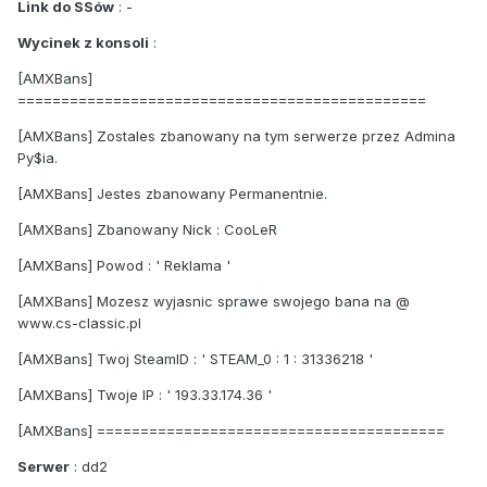
Link do SSów
: -
Wycinek z konsoli
:
[AMXBans]
===============================================
[AMXBans] Zostales zbanowany na tym serwerze przez Admina
Py$ia.
[AMXBans] Jestes zbanowany Permanentnie.
[AMXBans] Zbanowany Nick : CooLeR
[AMXBans] Powod : ' Reklama '
[AMXBans] Mozesz wyjasnic sprawe swojego bana na @
www.cs-classic.pl
[AMXBans] Twoj SteamID : ' STEAM_0 : 1 : 31336218 '
[AMXBans] Twoje IP : ' 193.33.174.36 '
[AMXBans] ========================================
Serwer
: dd2