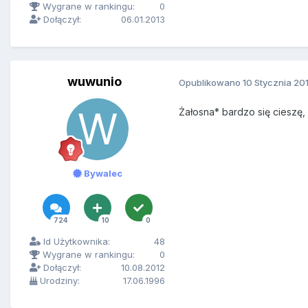
Wygrane w rankingu:
0
Dołączył:
06.01.2013
wuwunio
Opublikowano
10 Stycznia 20
Żałosna* bardzo się cieszę,
Bywalec
724
10
0
Id Użytkownika:
48
Wygrane w rankingu:
0
Dołączył:
10.08.2012
Urodziny:
17.06.1996