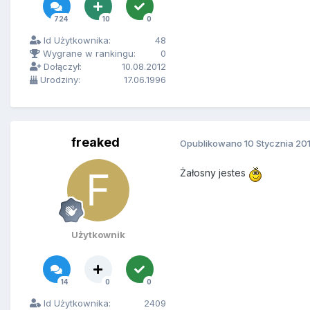
724
10
0
Id Użytkownika:
48
Wygrane w rankingu:
0
Dołączył:
10.08.2012
Urodziny:
17.06.1996
freaked
Opublikowano
10 Stycznia 20
Żałosny jestes
Użytkownik
14
0
0
Id Użytkownika:
2409