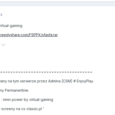
13
irtual-gaming
speedyshare.com/FSPPX/sfasfa.rar
 -,-
======================================
any na tym serwerze przez Admina [CSM] # EnjoyPlay.
ny Permanentnie.
: mmn power by virtual-gaming
creeny na cs-classic.pl '