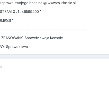
 sprawe swojego bana na @ www.cs-classic.pl
 STEAM_0 : 1 : 46599400 '
.195.11 '
======================================
es ZBANOWANY. Sprawdz swoja Konsole.
ANY. Sprawdz swo
13