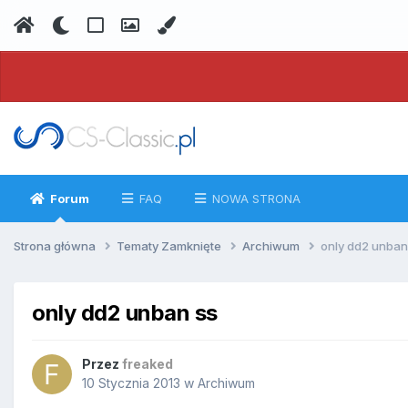
Forum
FAQ
NOWA STRONA
Strona główna
Tematy Zamknięte
Archiwum
only dd2 unban
only dd2 unban ss
Przez
freaked
10 Stycznia 2013
w
Archiwum