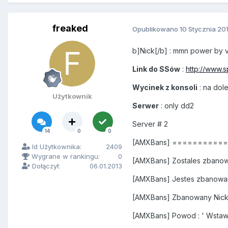
freaked
Opublikowano
10 Stycznia 20
b]Nick[/b] : mmn power by v
Link do SSów
:
http://www.
Wycinek z konsoli
: na dole
Użytkownik
Serwer
: only dd2
Server # 2
14
0
0
[AMXBans] =========
Id Użytkownika:
2409
Wygrane w rankingu:
0
[AMXBans] Zostales zbanow
Dołączył:
06.01.2013
[AMXBans] Jestes zbanowa
[AMXBans] Zbanowany Nick 
[AMXBans] Powod : ' Wstaw s