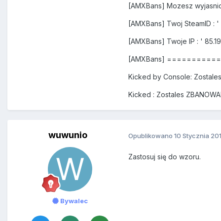
[AMXBans] Mozesz wyjasnic
[AMXBans] Twoj SteamID : '
[AMXBans] Twoje IP : ' 85.198
[AMXBans] =========
Kicked by Console: Zostal
Kicked : Zostales ZBANOW
wuwunio
Opublikowano
10 Stycznia 20
Zastosuj się do wzoru.
Bywalec