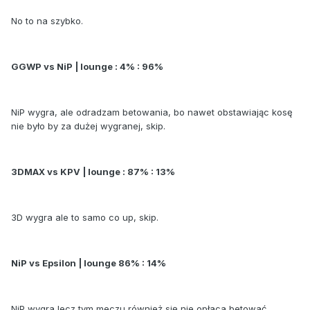
No to na szybko.
GGWP vs NiP | lounge : 4% : 96%
NiP wygra, ale odradzam betowania, bo nawet obstawiając kosę
nie było by za dużej wygranej, skip.
3DMAX vs KPV | lounge : 87% : 13%
3D wygra ale to samo co up, skip.
NiP vs Epsilon | lounge 86% : 14%
NiP wygra lecz tym meczu również się nie opłaca betować.