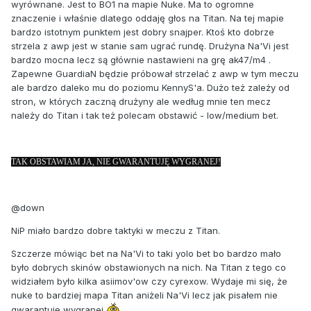
wyrównane. Jest to BO1 na mapie Nuke. Ma to ogromne
znaczenie i właśnie dlatego oddaję głos na Titan. Na tej mapie
bardzo istotnym punktem jest dobry snajper. Ktoś kto dobrze
strzela z awp jest w stanie sam ugrać rundę. Drużyna Na'Vi jest
bardzo mocna lecz są głównie nastawieni na grę ak47/m4 .
Zapewne GuardiaN będzie próbował strzelać z awp w tym meczu
ale bardzo daleko mu do poziomu KennyS'a. Dużo też zależy od
stron, w których zaczną drużyny ale według mnie ten mecz
należy do Titan i tak też polecam obstawić - low/medium bet.
TAK OBSTAWIAM JA, NIE GWARANTUJĘ WYGRANEJ!
@down
NiP miało bardzo dobre taktyki w meczu z Titan.
Szczerze mówiąc bet na Na'Vi to taki yolo bet bo bardzo mało
było dobrych skinów obstawionych na nich. Na Titan z tego co
widziałem było kilka asiimov'ow czy cyrexow. Wydaje mi się, że
nuke to bardziej mapa Titan aniżeli Na'Vi lecz jak pisałem nie
gwarantuję wygranej