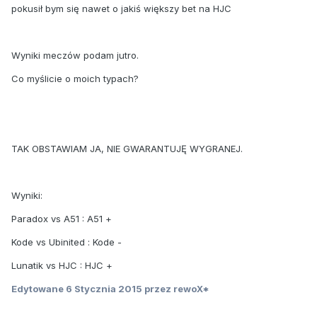
pokusił bym się nawet o jakiś większy bet na HJC
Wyniki meczów podam jutro.
Co myślicie o moich typach?
TAK OBSTAWIAM JA, NIE GWARANTUJĘ WYGRANEJ.
Wyniki:
Paradox vs A51 : A51 +
Kode vs Ubinited : Kode -
Lunatik vs HJC : HJC +
Edytowane
6 Stycznia 2015
przez rewoX*