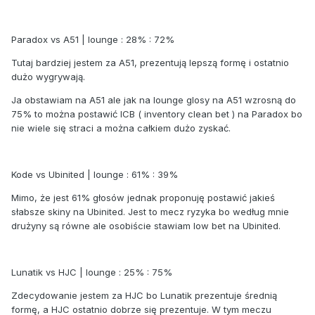
Paradox vs A51 | lounge : 28% : 72%
Tutaj bardziej jestem za A51, prezentują lepszą formę i ostatnio
dużo wygrywają.
Ja obstawiam na A51 ale jak na lounge glosy na A51 wzrosną do
75% to można postawić ICB ( inventory clean bet ) na Paradox bo
nie wiele się straci a można całkiem dużo zyskać.
Kode vs Ubinited | lounge : 61% : 39%
Mimo, że jest 61% głosów jednak proponuję postawić jakieś
słabsze skiny na Ubinited. Jest to mecz ryzyka bo według mnie
drużyny są równe ale osobiście stawiam low bet na Ubinited.
Lunatik vs HJC | lounge : 25% : 75%
Zdecydowanie jestem za HJC bo Lunatik prezentuje średnią
formę, a HJC ostatnio dobrze się prezentuje. W tym meczu