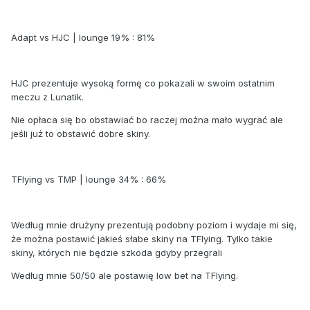
Adapt vs HJC | lounge 19% : 81%
HJC prezentuje wysoką formę co pokazali w swoim ostatnim
meczu z Lunatik.
Nie opłaca się bo obstawiać bo raczej można mało wygrać ale
jeśli już to obstawić dobre skiny.
TFlying vs TMP | lounge 34% : 66%
Według mnie drużyny prezentują podobny poziom i wydaje mi się,
że można postawić jakieś słabe skiny na TFlying. Tylko takie
skiny, których nie będzie szkoda gdyby przegrali
Według mnie 50/50 ale postawię low bet na TFlying.