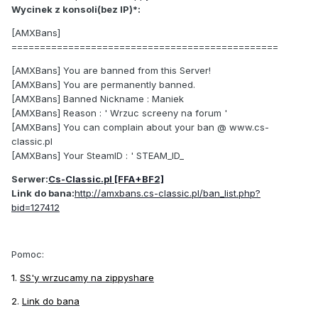
Wycinek z konsoli(bez IP)*:
[AMXBans]
===============================================
[AMXBans] You are banned from this Server!
[AMXBans] You are permanently banned.
[AMXBans] Banned Nickname : Maniek
[AMXBans] Reason : ' Wrzuc screeny na forum '
[AMXBans] You can complain about your ban @ www.cs-
classic.pl
[AMXBans] Your SteamID : ' STEAM_ID_
Serwer:
Cs-Classic.pl [FFA+BF2]
Link do bana:
http://amxbans.cs-classic.pl/ban_list.php?
bid=127412
Pomoc:
1.
SS'y wrzucamy na zippyshare
2.
Link do bana