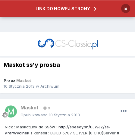
×
LINK DO NOWEJ STRONY
Maskot ss'y prosba
Przez
Maskot
10 Stycznia 2013
w
Archiwum
Maskot
0
Opublikowano
10 Stycznia 2013
Nick : MaskotLink do SSów :
http://speedy.sh/uJWJZ/ss-
y.rarWycinek
z konsoli : BUILD 5787 SERVER (0 CRC)Server #