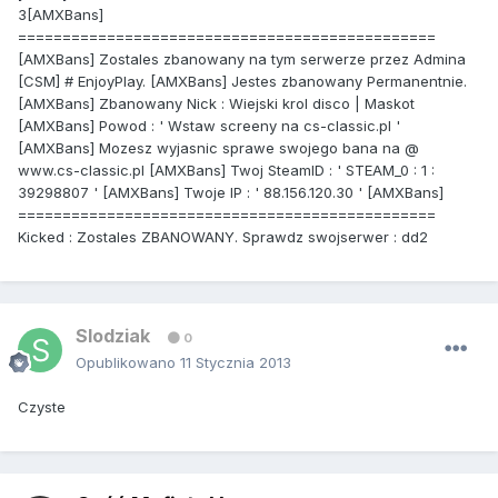
3[AMXBans]
===============================================
[AMXBans] Zostales zbanowany na tym serwerze przez Admina
[CSM] # EnjoyPlay. [AMXBans] Jestes zbanowany Permanentnie.
[AMXBans] Zbanowany Nick : Wiejski krol disco | Maskot
[AMXBans] Powod : ' Wstaw screeny na cs-classic.pl '
[AMXBans] Mozesz wyjasnic sprawe swojego bana na @
www.cs-classic.pl [AMXBans] Twoj SteamID : ' STEAM_0 : 1 :
39298807 ' [AMXBans] Twoje IP : ' 88.156.120.30 ' [AMXBans]
===============================================
Kicked : Zostales ZBANOWANY. Sprawdz swojserwer : dd2
Slodziak
0
Opublikowano
11 Stycznia 2013
Czyste