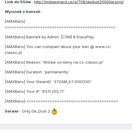
Link do SSów
:
http://imageshack.us/g/708/dedust20000ei.png/
Wycinek z konsoli
:
[AMXBans]
===============================================
[AMXBans] Banned by Admin: [CSM] # EnjoyPlay
[AMXBans] You can complain about your ban @ www.cs-
classic.pl
[AMXBans] Reason: 'Wstaw screeny na cs-classic.pl'
[AMXBans] Duration: 'permanently'
[AMXBans] Your SteamID: 'STEAM_0:1:30612141'
[AMXBans] Your IP: '83.11.255.71'
[AMXBans] =======================================
Serwer
: Only De_Dust 2