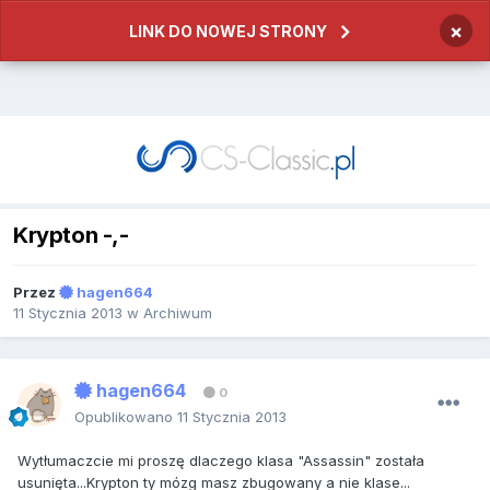
×
LINK DO NOWEJ STRONY
Krypton -,-
Przez
hagen664
11 Stycznia 2013
w
Archiwum
hagen664
0
Opublikowano
11 Stycznia 2013
Wytłumaczcie mi proszę dlaczego klasa "Assassin" została
usunięta...Krypton ty mózg masz zbugowany a nie klase...