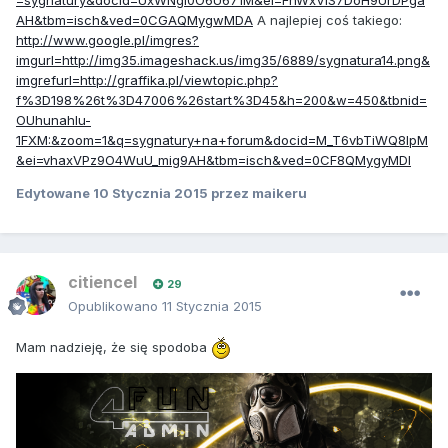
=sygnatury&docid=UxWNgI0O6U671M&ei=FhWxVIS7DoH9UrDPga
AH&tbm=isch&ved=0CGAQMygwMDA
A najlepiej coś takiego:
http://www.google.pl/imgres?
imgurl=http://img35.imageshack.us/img35/6889/sygnatura14.png&
imgrefurl=http://graffika.pl/viewtopic.php?
f%3D198%26t%3D47006%26start%3D45&h=200&w=450&tbnid=
OUhunahlu-
1FXM:&zoom=1&q=sygnatury+na+forum&docid=M_T6vbTiWQ8lpM
&ei=vhaxVPz9O4WuU_mig9AH&tbm=isch&ved=0CF8QMygyMDI
Edytowane
10 Stycznia 2015
przez maikeru
citiencel
29
Opublikowano
11 Stycznia 2015
Mam nadzieję, że się spodoba