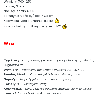
Wymiary: 700x250
Render, Stock:
Napis/y: Admin 4FUN
Tematyka: Może być coś z Cs'em
Kolorystka: wedle uznania grafika
Inne: za każdą możliwą pracę leci LIKE !
Wzor
Typ Pracy:
-
Tu piszemy jaki rodzaj pracy chcemy np. Avatar,
Sygnatura itp.
Wymiary:
- Podajemy dok??adne wymiary np 100x100
Render, Stock:
- Obrazek jaki chcesz miec w pracy
Napis/y:
- Napis/y jakie chcesz miec na pracy
Tematyka:
- Tematyka Pracy
Kolorystka:
- Kolory kt??re powinny znalezc sie w tej pracy
Inne:
- Informacje dla wykonywajacego