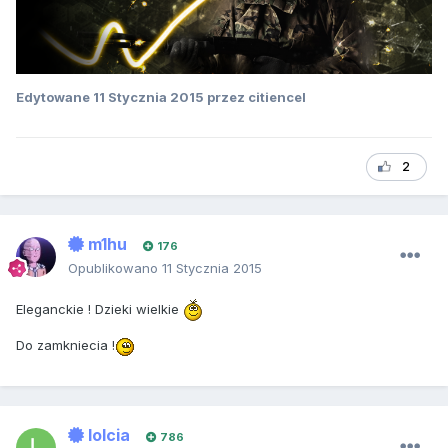
Edytowane
11 Stycznia 2015
przez citiencel
2
m1hu
176
Opublikowano
11 Stycznia 2015
Eleganckie ! Dzieki wielkie
Do zamkniecia !
lolcia
786