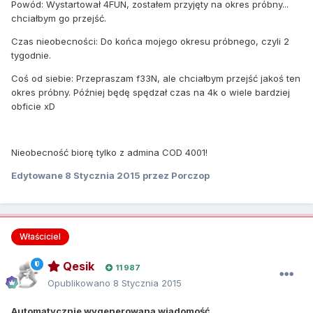
Powód: Wystartował 4FUN, zostałem przyjęty na okres próbny...
chciałbym go przejść.
Czas nieobecności: Do końca mojego okresu próbnego, czyli 2
tygodnie.
Coś od siebie: Przepraszam f33N, ale chciałbym przejść jakoś ten
okres próbny. Później będę spędzał czas na 4k o wiele bardziej
obficie xD
Nieobecność biorę tylko z admina COD 4001!
Edytowane
8 Stycznia 2015
przez Porczop
Właściciel
Qesik
11 987
Opublikowano
8 Stycznia 2015
Automatycznie wygenerowana wiadomość.