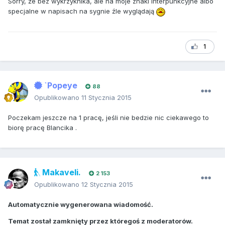
Sorry, że bez wykrzyknika, ale na moje znaki interpunkcyjne albo
specjalne w napisach na sygnie źle wyglądają
1
`Popeye
88
Opublikowano
11 Stycznia 2015
Poczekam jeszcze na 1 pracę, jeśli nie bedzie nic ciekawego to
biorę pracę Blancika .
Makaveli.
2 153
Opublikowano
12 Stycznia 2015
Automatycznie wygenerowana wiadomość.
Temat został zamknięty przez któregoś z moderatorów.