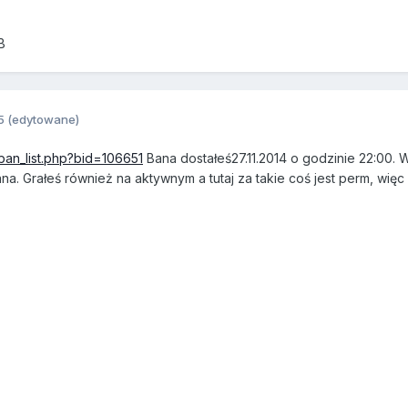
B
5
(edytowane)
/ban_list.php?bid=106651
Bana dostałeś27.11.2014 o godzinie 22:00.
ana. Grałeś również na aktywnym a tutaj za takie coś jest perm, wię