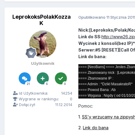
LeprokoksPolakKozza
Opublikowano
11 Stycznia 201
K
Nick:[Leprokoks/Polak/Ko
Link do SS:
http://www26.zi
Wycinek z konsoli(bez IP)*
Serwer:
#5 [RESET][Call O
Link do bana:
Użytkownik
==== [NeoBans] ==== Jestes Zba
==== Zbanowany nick : [Leprokok
==== Zbanowane IP :
21
6
0
==== Admin : *DzikI MasakratoR*
==== Powod Bana : Ab
Id Użytkownika:
14254
==== Wygasa : Nigdy ( od 01/10/201
Wygrane w rankingu:
0
Dołączył:
11.12.2014
Pomoc:
1.
SS'y wrzucamy na zippys
2.
Link do bana