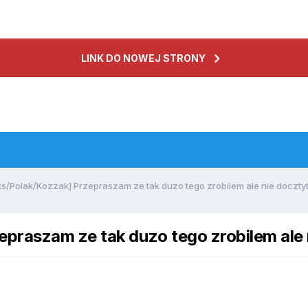
LINK DO NOWEJ STRONY
s/Polak/Kozzak] Przepraszam ze tak duzo tego zrobilem ale nie docztyt
praszam ze tak duzo tego zrobilem ale 