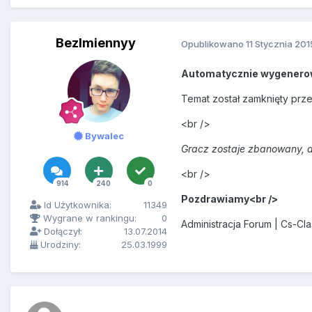
BezImiennyy
Opublikowano
11 Stycznia 201
Automatycznie wygenero
Temat został zamknięty prz
<br />
Bywalec
Gracz zostaje zbanowany, a
<br />
914
240
0
Pozdrawiamy<br />
Id Użytkownika:
11349
Wygrane w rankingu:
0
Administracja Forum | Cs-Cl
Dołączył:
13.07.2014
Urodziny:
25.03.1999