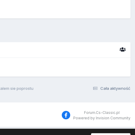
alem sie poprostu
Cała aktywność
Forum.Cs-Classic.pl
Powered by Invision Community