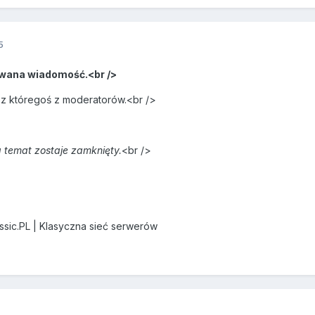
5
wana wiadomość.<br />
ez któregoś z moderatorów.<br />
 temat zostaje zamknięty.
<br />
assic.PL | Klasyczna sieć serwerów