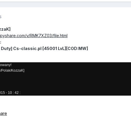
5
zzaK]
ppyshare.com/v/RMK7XZ03/file.html
:
f Duty] Cs-classic.pl [45001 LvL][COD:MW]
nowany!
s/Polak/KozzaK]
5 - 10 : 42 :
hare