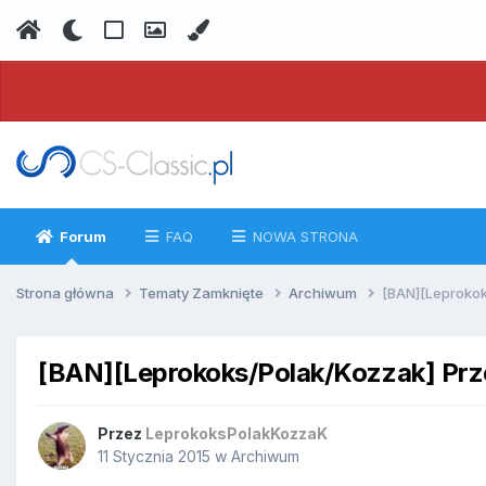
Forum
FAQ
NOWA STRONA
Strona główna
Tematy Zamknięte
Archiwum
[BAN][Leprokok
[BAN][Leprokoks/Polak/Kozzak] Prze
Przez
LeprokoksPolakKozzaK
11 Stycznia 2015
w
Archiwum