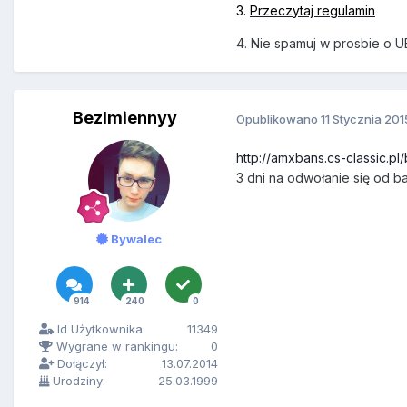
3.
Przeczytaj regulamin
4. Nie spamuj w prosbie o U
BezImiennyy
Opublikowano
11 Stycznia 201
http://amxbans.cs-classic.pl
3 dni na odwołanie się od b
Bywalec
914
240
0
Id Użytkownika:
11349
Wygrane w rankingu:
0
Dołączył:
13.07.2014
Urodziny:
25.03.1999