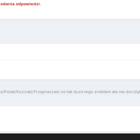
dodania odpowiedzi.
s/Polak/Kozzak] Przepraszam ze tak duzo tego zrobilem ale nie docztyt