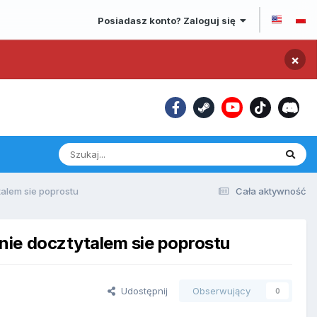
Posiadasz konto? Zaloguj się
×
alem sie poprostu
Cała aktywność
nie docztytalem sie poprostu
Udostępnij
Obserwujący
0