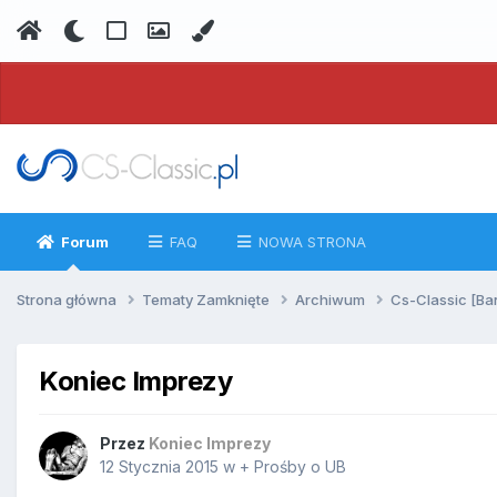
Forum
FAQ
NOWA STRONA
Strona główna
Tematy Zamknięte
Archiwum
Cs-Classic [Ba
Koniec Imprezy
Przez
Koniec Imprezy
12 Stycznia 2015
w
+ Prośby o UB