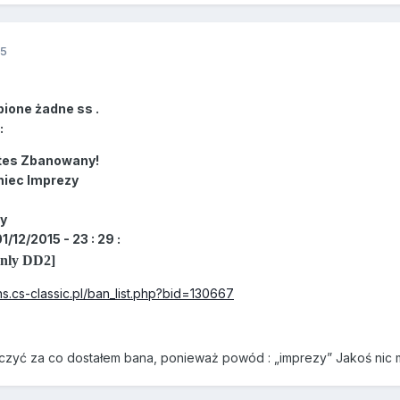
15
bione żadne ss .
:
tes Zbanowany!
niec Imprezy
zy
/12/2015 - 23 : 29 :
Only DD2]
ns.cs-classic.pl/ban_list.php?bid=130667
czyć za co dostałem bana, ponieważ powód : „imprezy” Jakoś nic m