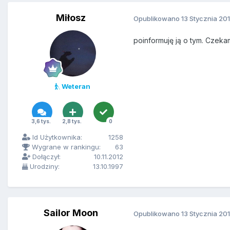
Miłosz
Opublikowano
13 Stycznia 20
poinformuję ją o tym. Czek
Weteran
3,6 tys.
2,8 tys.
0
Id Użytkownika:
1258
Wygrane w rankingu:
63
Dołączył:
10.11.2012
Urodziny:
13.10.1997
Sailor Moon
Opublikowano
13 Stycznia 20