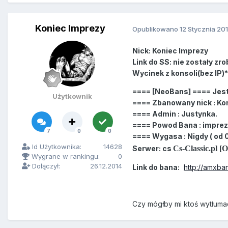
Koniec Imprezy
Opublikowano
12 Stycznia 20
Nick: Koniec Imprezy
Link do SS: nie zostały zro
Wycinek z konsoli(bez IP)*
==== [NeoBans] ==== Jes
Użytkownik
==== Zbanowany nick : Ko
==== Admin : Justynka.
==== Powod Bana : impre
7
0
0
==== Wygasa : Nigdy ( od 01
Id Użytkownika:
14628
Serwer: cs
Cs-Classic.pl [
Wygrane w rankingu:
0
Dołączył:
26.12.2014
Link do bana:
http://amxba
Czy mógłby mi ktoś wytłuma