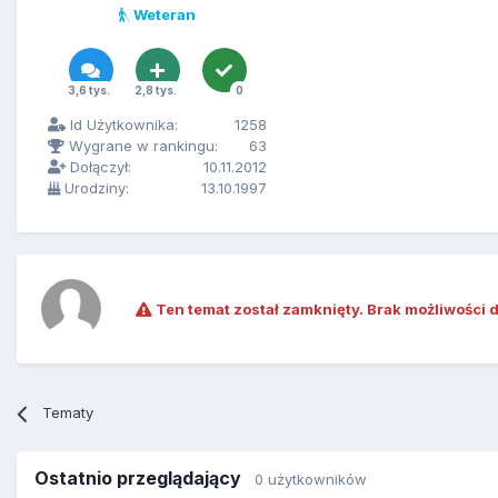
Weteran
3,6 tys.
2,8 tys.
0
Id Użytkownika:
1258
Wygrane w rankingu:
63
Dołączył:
10.11.2012
Urodziny:
13.10.1997
Ten temat został zamknięty. Brak możliwości 
Tematy
Ostatnio przeglądający
0 użytkowników