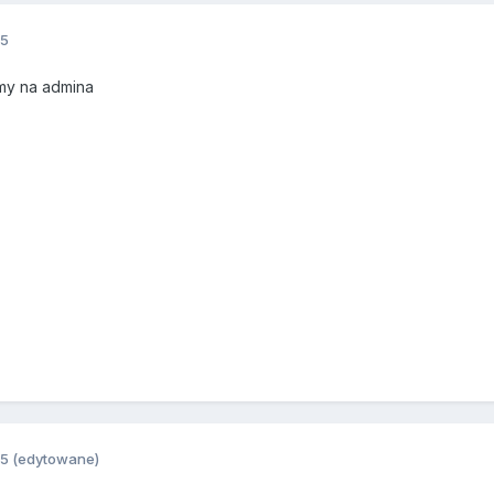
15
amy na admina
15
(edytowane)