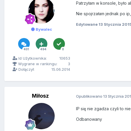
Patrzyłam w konsole, było a
Nie spojrzałam jednak po ip
Edytowane
13 Stycznia 201
Bywalec
401
494
0
Id Użytkownika:
10653
Wygrane w rankingu:
3
Dołączył:
15.06.2014
Miłosz
Opublikowano
13 Stycznia 20
IP się nie zgadza czyli to ni
Odbanowany