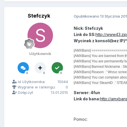
Stefczyk
Opublikowano
13 Stycznia 20
Nick: Stefczyk
Link do SS:
http://www43.zip
Wycinek z konsoli(bez IP)*
[AMXBans] =================
Użytkownik
[AMXBans] You are banned from th
[AMXBans] You are permanently 
[AMXBans] Banned Nickname : St
[AMXBans] Reason : ' Wrzuc scree
4
0
0
[AMXBans] You can complain abou
Id Użytkownika:
15044
[AMXBans] Your SteamID : ' STEAM
Wygrane w rankingu:
0
Dołączył:
13.01.2015
Serwer: 4fun
Link do bana:
http://amxbans
Pomoc: