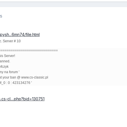
15
pysh...6mn74/file.html
:
. Server # 10
==============================
is Server!
banned.
efczyk
ny na forum '
t your ban @ www.cs-classic.pl
_0 : 0 : 423134276 '
.cs-cl....php?bid=130751