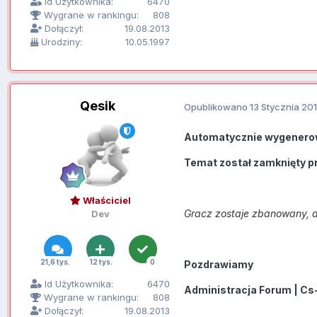
Id Użytkownika:
6470
Wygrane w rankingu:
808
Dołączył:
19.08.2013
Urodziny:
10.05.1997
Qesik
Opublikowano
13 Stycznia 20
Automatycznie wygenero
Temat został zamknięty p
Właściciel
Gracz zostaje zbanowany, a
Dev
21,6 tys.
12 tys.
0
Pozdrawiamy
Id Użytkownika:
6470
Administracja Forum | Cs
Wygrane w rankingu:
808
Dołączył:
19.08.2013