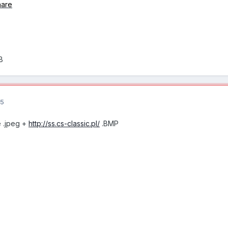
hare
B
15
e .jpeg +
http://ss.cs-classic.pl/
.BMP