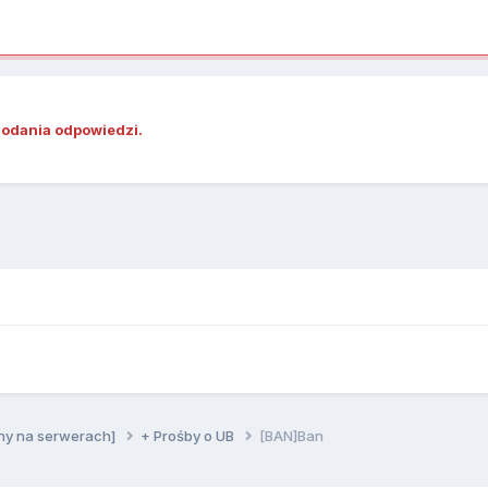
dodania odpowiedzi.
ny na serwerach]
+ Prośby o UB
[BAN]Ban