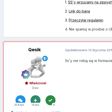
1.
SS'y wrzucamy na zippys
2.
Link do bana
3.
Przeczytaj regulamin
4. Nie spamuj w prosbie o U
Qesik
Opublikowano
13 Stycznia 20
Ss'y nie robią się w formaci
Właściciel
Dev
21,6 tys.
12 tys.
0