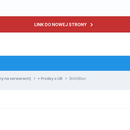
LINK DO NOWEJ STRONY
ny na serwerach]
+ Prośby o UB
[BAN]Ban