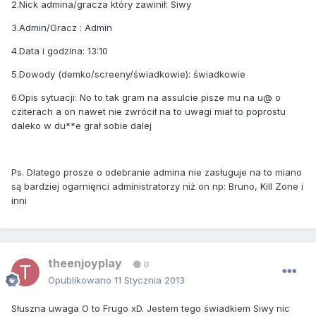
2.Nick admina/gracza który zawinił: Siwy
3.Admin/Gracz : Admin
4.Data i godzina: 13:10
5.Dowody (demko/screeny/świadkowie): świadkowie
6.Opis sytuacji: No to tak gram na assulcie pisze mu na u@ o
cziterach a on nawet nie zwrócił na to uwagi miał to poprostu
daleko w du**e grał sobie dalej
Ps. Dlatego prosze o odebranie admina nie zasługuje na to miano
są bardziej ogarnięnci administratorzy niż on np: Bruno, Kill Zone i
inni
theenjoyplay
0
Opublikowano
11 Stycznia 2013
Słuszna uwaga O to Frugo xD. Jestem tego świadkiem Siwy nic