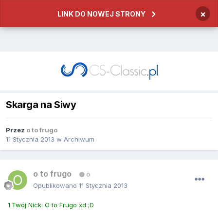
×
LINK DO NOWEJ STRONY
Skarga na Siwy
Przez
o to frugo
11 Stycznia 2013
w
Archiwum
o to frugo
0
Opublikowano
11 Stycznia 2013
1.Twój Nick: O to Frugo xd ;D