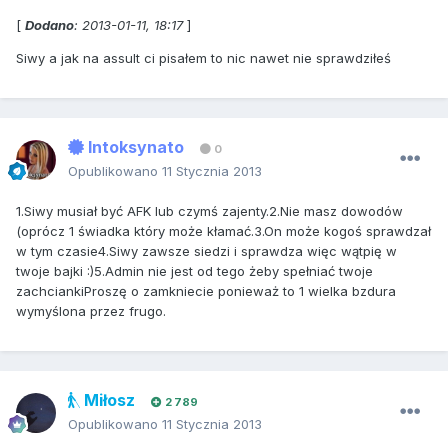
[
Dodano
: 2013-01-11, 18:17
]
Siwy a jak na assult ci pisałem to nic nawet nie sprawdziłeś
Intoksynato
0
Opublikowano
11 Stycznia 2013
1.Siwy musiał być AFK lub czymś zajenty.2.Nie masz dowodów
(oprócz 1 świadka który może kłamać.3.On może kogoś sprawdzał
w tym czasie4.Siwy zawsze siedzi i sprawdza więc wątpię w
twoje bajki :)5.Admin nie jest od tego żeby spełniać twoje
zachciankiProszę o zamkniecie ponieważ to 1 wielka bzdura
wymyślona przez frugo.
Miłosz
2 789
Opublikowano
11 Stycznia 2013