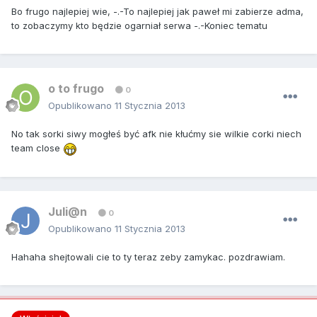
Bo frugo najlepiej wie, -.-To najlepiej jak paweł mi zabierze adma,
to zobaczymy kto będzie ogarniał serwa -.-Koniec tematu
o to frugo
0
Opublikowano
11 Stycznia 2013
No tak sorki siwy mogłeś być afk nie kłućmy sie wilkie corki niech
team close
Juli@n
0
Opublikowano
11 Stycznia 2013
Hahaha shejtowali cie to ty teraz zeby zamykac. pozdrawiam.