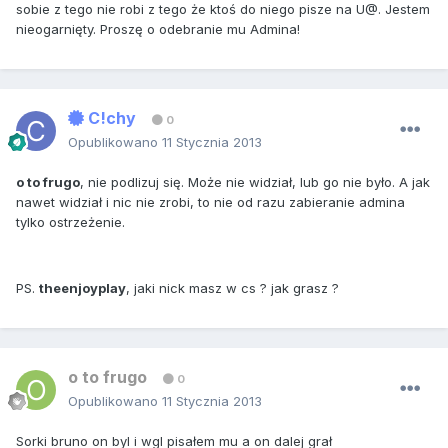
sobie z tego nie robi z tego że ktoś do niego pisze na U@. Jestem
nieogarnięty. Proszę o odebranie mu Admina!
C!chy
0
Opublikowano
11 Stycznia 2013
o to frugo
, nie podlizuj się. Może nie widział, lub go nie było. A jak
nawet widział i nic nie zrobi, to nie od razu zabieranie admina
tylko ostrzeżenie.
PS.
theenjoyplay
, jaki nick masz w cs ? jak grasz ?
o to frugo
0
Opublikowano
11 Stycznia 2013
Sorki bruno on byl i wgl pisałem mu a on dalej grał