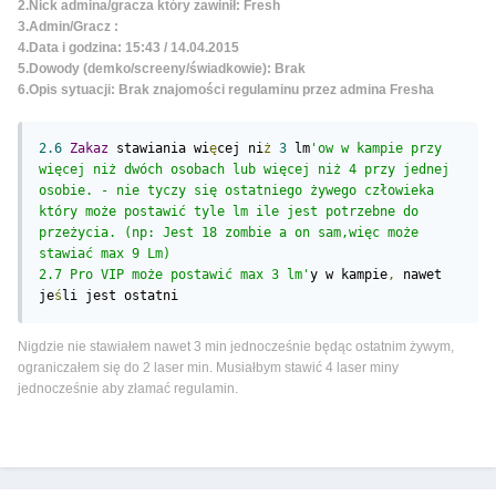
2.Nick admina/gracza który zawinił: Fresh
3.Admin/Gracz :
4.Data i godzina: 15:43 / 14.04.2015
5.Dowody (demko/screeny/świadkowie): Brak
6.Opis sytuacji: Brak znajomości regulaminu przez admina Fresha
2.6
Zakaz
 stawiania wi
ę
cej ni
ż
3
 lm
'ow w kampie przy 
więcej niż dwóch osobach lub więcej niż 4 przy jednej 
osobie. - nie tyczy się ostatniego żywego człowieka 
który może postawić tyle lm ile jest potrzebne do 
przeżycia. (np: Jest 18 zombie a on sam,więc może 
stawiać max 9 Lm)

2.7 Pro VIP może postawić max 3 lm'
y w kampie
,
 nawet 
je
ś
li jest ostatni
Nigdzie nie stawiałem nawet 3 min jednocześnie będąc ostatnim żywym,
ograniczałem się do 2 laser min. Musiałbym stawić 4 laser miny
jednocześnie aby złamać regulamin.