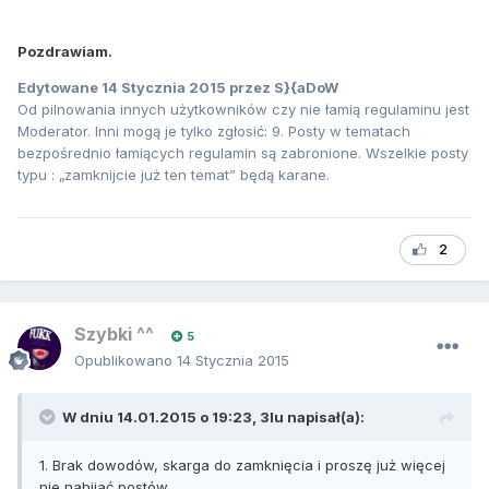
Pozdrawiam.
Edytowane
14 Stycznia 2015
przez S}{aDoW
Od pilnowania innych użytkowników czy nie łamią regulaminu jest
Moderator. Inni mogą je tylko zgłosić: 9. Posty w tematach
bezpośrednio łamiących regulamin są zabronione. Wszelkie posty
typu : „zamknijcie już ten temat” będą karane.
2
Szybki ^^
5
Opublikowano
14 Stycznia 2015
W dniu 14.01.2015 o 19:23, 3lu napisał(a):
1. Brak dowodów, skarga do zamknięcia i proszę już więcej
nie nabijać postów.