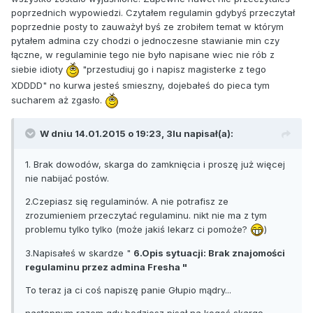
poprzednich wypowiedzi. Czytałem regulamin gdybyś przeczytał
poprzednie posty to zauważył byś ze zrobiłem temat w którym
pytałem admina czy chodzi o jednoczesne stawianie min czy
łączne, w regulaminie tego nie było napisane wiec nie rób z
siebie idioty
"przestudiuj go i napisz magisterke z tego
XDDDD" no kurwa jesteś smieszny, dojebałeś do pieca tym
sucharem aż zgasło.
W dniu 14.01.2015 o 19:23, 3lu napisał(a):
1. Brak dowodów, skarga do zamknięcia i proszę już więcej
nie nabijać postów.
2.Czepiasz się regulaminów. A nie potrafisz ze
zrozumieniem przeczytać regulaminu. nikt nie ma z tym
problemu tylko tylko (może jakiś lekarz ci pomoże?
)
3.Napisałeś w skardze "
6.Opis sytuacji: Brak znajomości
regulaminu przez admina Fresha "
To teraz ja ci coś napiszę panie Głupio mądry...