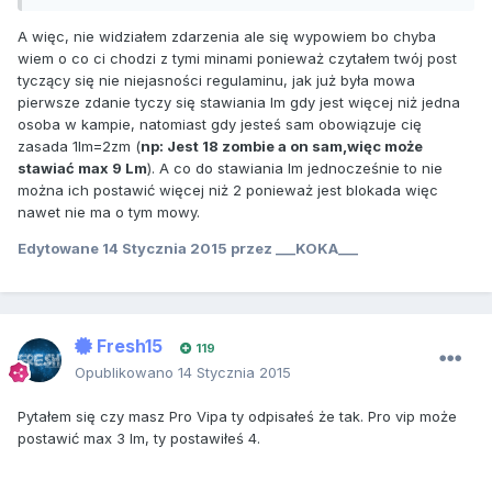
A więc, nie widziałem zdarzenia ale się wypowiem bo chyba
wiem o co ci chodzi z tymi minami ponieważ czytałem twój post
tyczący się nie niejasności regulaminu, jak już była mowa
pierwsze zdanie tyczy się stawiania lm gdy jest więcej niż jedna
osoba w kampie, natomiast gdy jesteś sam obowiązuje cię
zasada 1lm=2zm (
np: Jest 18 zombie a on sam,więc może
stawiać max 9 Lm
). A co do stawiania lm jednocześnie to nie
można ich postawić więcej niż 2 ponieważ jest blokada więc
nawet nie ma o tym mowy.
Edytowane
14 Stycznia 2015
przez ___KOKA___
Fresh15
119
Opublikowano
14 Stycznia 2015
Pytałem się czy masz Pro Vipa ty odpisałeś że tak. Pro vip może
postawić max 3 lm, ty postawiłeś 4.