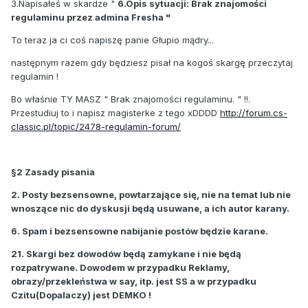
3.Napisałeś w skardze "
6.Opis sytuacji: Brak znajomości
regulaminu przez admina Fresha "
To teraz ja ci coś napiszę panie Głupio mądry...
następnym razem gdy będziesz pisał na kogoś skargę przeczytaj
regulamin !
Bo właśnie TY MASZ " Brak znajomości regulaminu. " !!.
Przestudiuj to i napisz magisterke z tego xDDDD
http://forum.cs-
classic.pl/topic/2478-regulamin-forum/
§2 Zasady pisania
2. Posty bezsensowne, powtarzające się, nie na temat lub nie
wnoszące nic do dyskusji będą usuwane, a ich autor karany.
6. Spam i bezsensowne nabijanie postów będzie karane.
21. Skargi bez dowodów będą zamykane i nie będą
rozpatrywane. Dowodem w przypadku Reklamy,
obrazy/przekleństwa w say, itp. jest SS a w przypadku
Czitu(Dopalaczy) jest DEMKO !