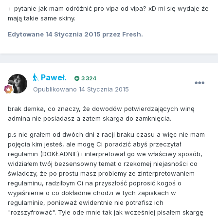
+ pytanie jak mam odróżnić pro vipa od vipa? xD mi się wydaje że
mają takie same skiny.
Edytowane
14 Stycznia 2015
przez Fresh.
Paweł.
3 324
Opublikowano
14 Stycznia 2015
brak demka, co znaczy, że dowodów potwierdzających winę
admina nie posiadasz a zatem skarga do zamknięcia.
p.s nie grałem od dwóch dni z racji braku czasu a więc nie mam
pojęcia kim jesteś, ale mogę Ci poradzić abyś przeczytał
regulamin (DOKŁADNIE) i interpretował go we właściwy sposób,
widziałem twój bezsensowny temat o rzekomej niejasności co
świadczy, że po prostu masz problemy ze zinterpretowaniem
regulaminu, radziłbym Ci na przyszłość poprosić kogoś o
wyjaśnienie o co dokładnie chodzi w tych zapiskach w
regulaminie, ponieważ ewidentnie nie potrafisz ich
"rozszyfrować". Tyle ode mnie tak jak wcześniej pisałem skargę