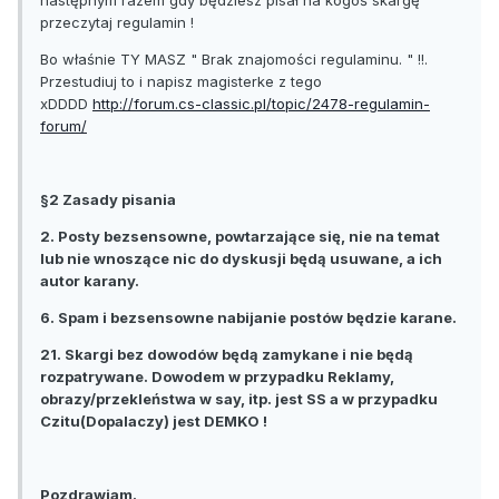
następnym razem gdy będziesz pisał na kogoś skargę
przeczytaj regulamin !
Bo właśnie TY MASZ " Brak znajomości regulaminu. " !!.
Przestudiuj to i napisz magisterke z tego
xDDDD
http://forum.cs-classic.pl/topic/2478-regulamin-
forum/
§2 Zasady pisania
2. Posty bezsensowne, powtarzające się, nie na temat
lub nie wnoszące nic do dyskusji będą usuwane, a ich
autor karany.
6. Spam i bezsensowne nabijanie postów będzie karane.
21. Skargi bez dowodów będą zamykane i nie będą
rozpatrywane. Dowodem w przypadku Reklamy,
obrazy/przekleństwa w say, itp. jest SS a w przypadku
Czitu(Dopalaczy) jest DEMKO !
Pozdrawiam.