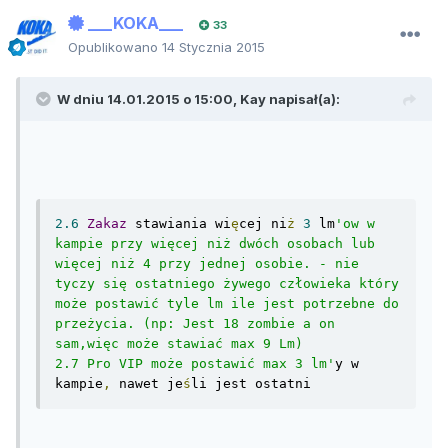
___KOKA___
33
Opublikowano
14 Stycznia 2015
W dniu 14.01.2015 o 15:00, Kay napisał(a):
2.6
Zakaz
 stawiania wi
ę
cej ni
ż
3
 lm
'ow w 
kampie przy więcej niż dwóch osobach lub 
więcej niż 4 przy jednej osobie. - nie 
tyczy się ostatniego żywego człowieka który 
może postawić tyle lm ile jest potrzebne do 
przeżycia. (np: Jest 18 zombie a on 
sam,więc może stawiać max 9 Lm)

2.7 Pro VIP może postawić max 3 lm'
y w 
kampie
,
 nawet je
ś
li jest ostatni