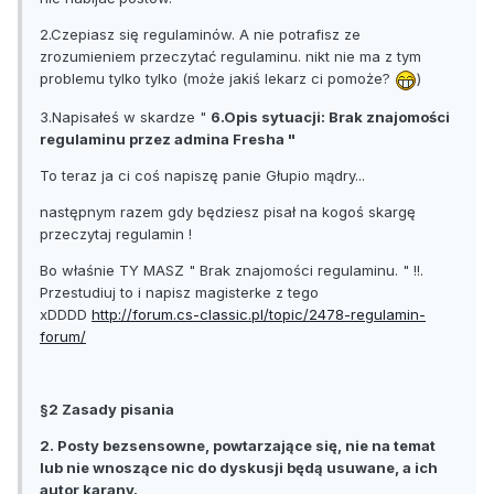
2.Czepiasz się regulaminów. A nie potrafisz ze
zrozumieniem przeczytać regulaminu. nikt nie ma z tym
problemu tylko tylko (może jakiś lekarz ci pomoże?
)
3.Napisałeś w skardze "
6.Opis sytuacji: Brak znajomości
regulaminu przez admina Fresha "
To teraz ja ci coś napiszę panie Głupio mądry...
następnym razem gdy będziesz pisał na kogoś skargę
przeczytaj regulamin !
Bo właśnie TY MASZ " Brak znajomości regulaminu. " !!.
Przestudiuj to i napisz magisterke z tego
xDDDD
http://forum.cs-classic.pl/topic/2478-regulamin-
forum/
§2 Zasady pisania
2. Posty bezsensowne, powtarzające się, nie na temat
lub nie wnoszące nic do dyskusji będą usuwane, a ich
autor karany.