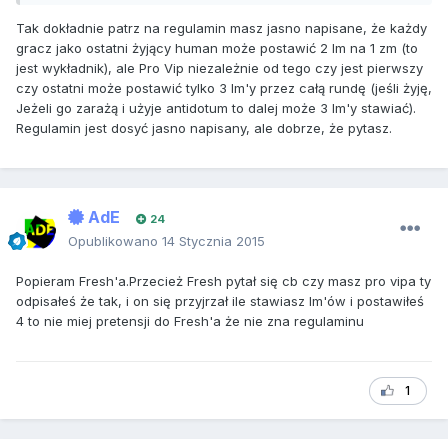
Tak dokładnie patrz na regulamin masz jasno napisane, że każdy
gracz jako ostatni żyjący human może postawić 2 lm na 1 zm (to
jest wykładnik), ale Pro Vip niezależnie od tego czy jest pierwszy
czy ostatni może postawić tylko 3 lm'y przez całą rundę (jeśli żyję,
Jeżeli go zarażą i użyje antidotum to dalej może 3 lm'y stawiać).
Regulamin jest dosyć jasno napisany, ale dobrze, że pytasz.
AdE
24
Opublikowano
14 Stycznia 2015
Popieram Fresh'a.Przecież Fresh pytał się cb czy masz pro vipa ty
odpisałeś że tak, i on się przyjrzał ile stawiasz lm'ów i postawiłeś
4 to nie miej pretensji do Fresh'a że nie zna regulaminu
1