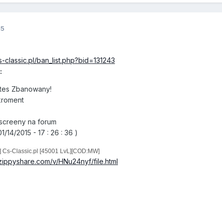
15
s-classic.pl/ban_list.php?bid=131243
:
tes Zbanowany!
kroment
screeny na forum
14/2015 - 17 : 26 : 36 )
y] Cs-Classic.pl [45001 LvL][COD:MW]
zippyshare.com/v/HNu24nyf/file.html