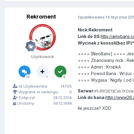
Rekroment
Opublikowano
14 Stycznia 20
Nick:Rekroment
Link do SS:
http://amxbans.c
Wycinek z konsoli(bez IP)*
==== [NeoBans] ==== Jes
Użytkownik
==== Zbanowany nick : Re
==== Admin : KropkA
==== Powod Bana : Wrzuc 
12
1
0
==== Wygasa : Nigdy ( od 01/
Id Użytkownika:
14705
Serwer:
#5 [RESET][Call Of Dut
Wygrane w rankingu:
0
Link do bana:
http://www26.
Dołączył:
28.12.2014
Urodziny:
06.12.1998
Ile jeszcze? XDD