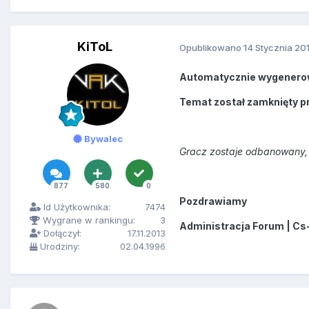
KiToL
Opublikowano
14 Stycznia 20
Automatycznie wygenero
Temat został zamknięty p
Bywalec
Gracz zostaje odbanowany, 
877
580
0
Pozdrawiamy
Id Użytkownika:
7474
Wygrane w rankingu:
3
Administracja Forum | Cs
Dołączył:
17.11.2013
Urodziny:
02.04.1996