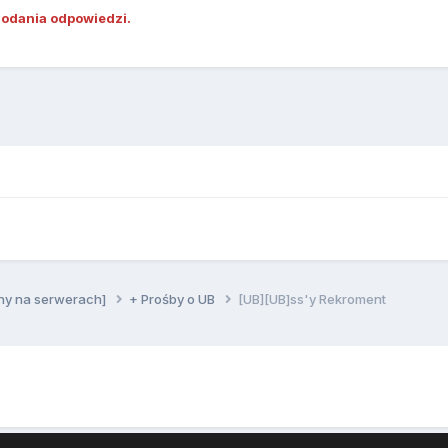
dodania odpowiedzi.
ny na serwerach]
+ Prośby o UB
[UB][UB]ss'y Rekroment