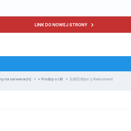
LINK DO NOWEJ STRONY
ny na serwerach]
+ Prośby o UB
[UB][UB]ss'y Rekroment