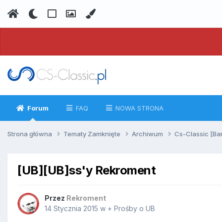
Forum
FAQ
NOWA STRONA
Strona główna
Tematy Zamknięte
Archiwum
Cs-Classic [Ba
[UB][UB]ss'y Rekroment
Przez
Rekroment
14 Stycznia 2015
w
+ Prośby o UB