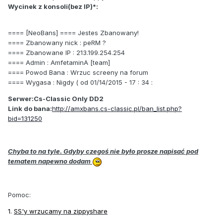
Wycinek z konsoli(bez IP)*:
==== [NeoBans] ==== Jestes Zbanowany!
==== Zbanowany nick : peRM ?
==== Zbanowane IP : 213.199.254.254
==== Admin : AmfetaminA [team]
==== Powod Bana : Wrzuc screeny na forum
==== Wygasa : Nigdy ( od 01/14/2015 - 17 : 34 :
Serwer:Cs-Classic Only DD2
Link do bana:
http://amxbans.cs-classic.pl/ban_list.php?
bid=131250
Chyba to na tyle. Gdyby czegoś nie było prosze napisać pod
tematem napewno dodam
Pomoc:
1.
SS'y wrzucamy na zippyshare