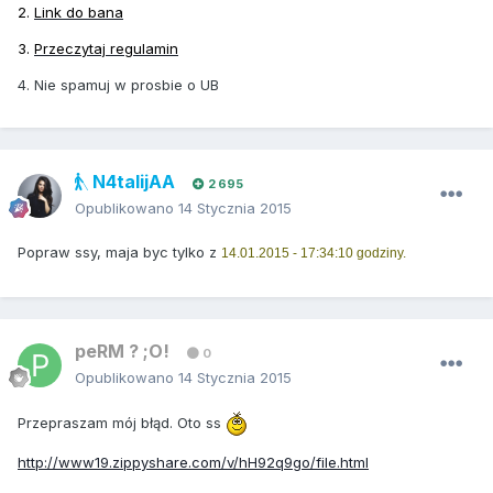
2.
Link do bana
3.
Przeczytaj regulamin
4. Nie spamuj w prosbie o UB
N4talijAA
2 695
Opublikowano
14 Stycznia 2015
Popraw ssy, maja byc tylko z
14.01.2015 - 17:34:10 godziny.
peRM ? ;O!
0
Opublikowano
14 Stycznia 2015
Przepraszam mój błąd. Oto ss
http://www19.zippyshare.com/v/hH92q9go/file.html