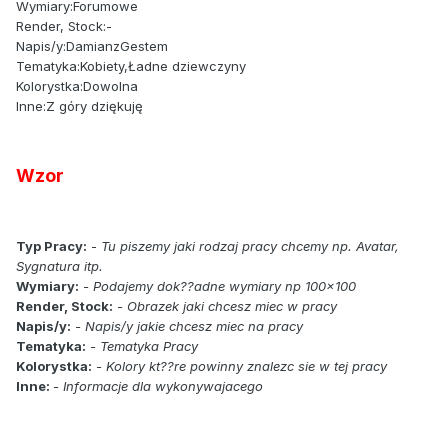
Wymiary:Forumowe
Render, Stock:-
Napis/y:DamianzGestem
Tematyka:Kobiety,Ładne dziewczyny
Kolorystka:Dowolna
Inne:Z góry dziękuję
Wzor
Typ Pracy:
-
Tu piszemy jaki rodzaj pracy chcemy np. Avatar,
Sygnatura itp.
Wymiary:
- Podajemy dok??adne wymiary np 100x100
Render, Stock:
- Obrazek jaki chcesz miec w pracy
Napis/y:
- Napis/y jakie chcesz miec na pracy
Tematyka:
- Tematyka Pracy
Kolorystka:
- Kolory kt??re powinny znalezc sie w tej pracy
Inne:
- Informacje dla wykonywajacego