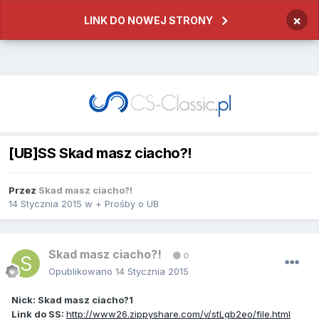
×
LINK DO NOWEJ STRONY
[UB]SS Skad masz ciacho?!
Przez
Skad masz ciacho?!
14 Stycznia 2015
w
+ Prośby o UB
Skad masz ciacho?!
0
Opublikowano
14 Stycznia 2015
Nick: Skad masz ciacho?1
Link do SS:
http://www26.zippyshare.com/v/stLgb2eo/file.html