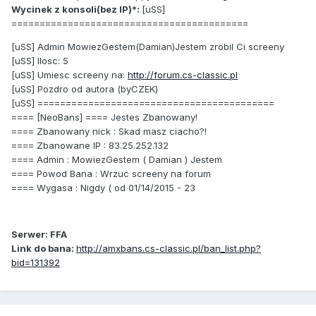
Wycinek z konsoli(bez IP)*:
[uSS]
==========================================
[uSS] Admin MowiezGestem(Damian)Jestem zrobil Ci screeny
[uSS] Ilosc: 5
[uSS] Umiesc screeny na:
http://forum.cs-classic.pl
[uSS] Pozdro od autora (byCZEK)
[uSS] ==========================================
==== [NeoBans] ==== Jestes Zbanowany!
==== Zbanowany nick : Skad masz ciacho?!
==== Zbanowane IP : 83.25.252.132
==== Admin : MowiezGestem ( Damian ) Jestem
==== Powod Bana : Wrzuc screeny na forum
==== Wygasa : Nigdy ( od 01/14/2015 - 23
Serwer: FFA
Link do bana:
http://amxbans.cs-classic.pl/ban_list.php?
bid=131392