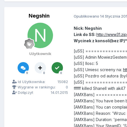
Negshin
Opublikowano
14 Stycznia 20
Nick: Negshin
Link do SS:
http://www31.zi
Wycinek z konsoli(bez IP)*
[uSS] =============
Użytkownik
[uSS] Admin MowiezGestem(
[uSS] Ilosc: 5
[uSS] Umiesc screeny na:
ht
9
0
0
[uSS] Pozdro od autora (b
Id Użytkownika:
15082
[uSS] =============
Wygrane w rankingu:
0
ffffff killed Shanell with ak47
Dołączył:
14.01.2015
[AMXBans] =========
[AMXBans] You have been ba
[AMXBans] You can complain
[AMXBans] Reason: 'Wrzuc 
[AMXBans] Duration: 'perma
[AMXBans] Your SteamID: '