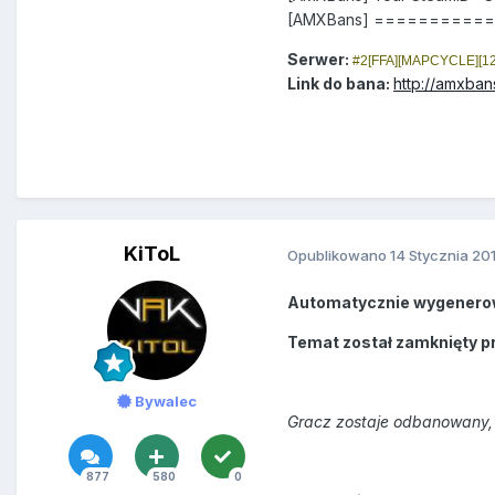
[AMXBans] =========
Serwer:
#2[FFA][MAPCYCLE][12
Link do bana:
http://amxban
KiToL
Opublikowano
14 Stycznia 20
Automatycznie wygenero
Temat został zamknięty p
Bywalec
Gracz zostaje odbanowany, 
877
580
0