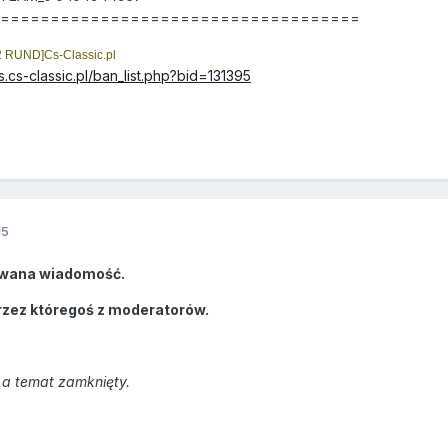
======================================
 RUND]Cs-Classic.pl
s.cs-classic.pl/ban_list.php?bid=131395
15
wana wiadomość.
rzez któregoś z moderatorów.
a temat zamknięty.