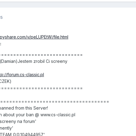
15
ppyshare.com/v/peLUPEtW/file.html
:
=============================
Damian)Jestem zrobil Ci screeny
tp://forum.cs-classic.pl
yCZEK)
=============================
======================================
nned from this Server!
 about your ban @ www.cs-classic.pl
screeny na forum'
nently'
STEAM_0:0:104944957'