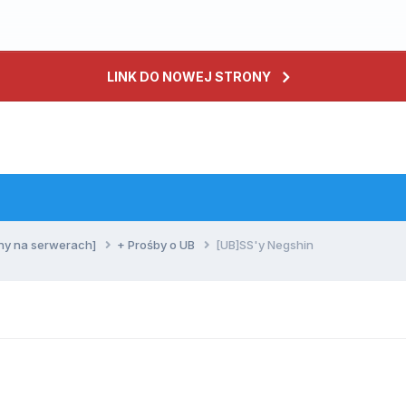
LINK DO NOWEJ STRONY
ny na serwerach]
+ Prośby o UB
[UB]SS'y Negshin