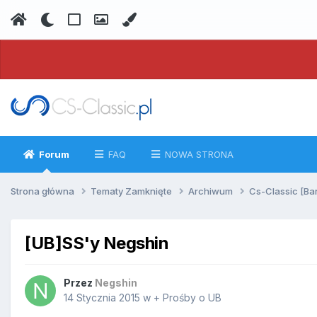
Forum
FAQ
NOWA STRONA
Strona główna
Tematy Zamknięte
Archiwum
Cs-Classic [Ba
[UB]SS'y Negshin
Przez
Negshin
14 Stycznia 2015
w
+ Prośby o UB