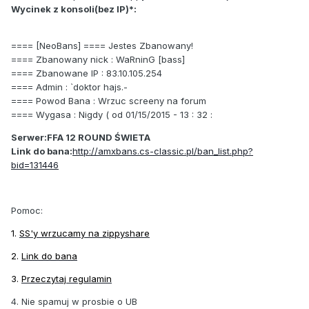
Wycinek z konsoli(bez IP)*:
==== [NeoBans] ==== Jestes Zbanowany!
==== Zbanowany nick : WaRninG [bass]
==== Zbanowane IP : 83.10.105.254
==== Admin : `doktor hajs.-
==== Powod Bana : Wrzuc screeny na forum
==== Wygasa : Nigdy ( od 01/15/2015 - 13 : 32 :
Serwer:FFA 12 ROUND ŚWIETA
Link do bana:
http://amxbans.cs-classic.pl/ban_list.php?
bid=131446
Pomoc:
1.
SS'y wrzucamy na zippyshare
2.
Link do bana
3.
Przeczytaj regulamin
4. Nie spamuj w prosbie o UB