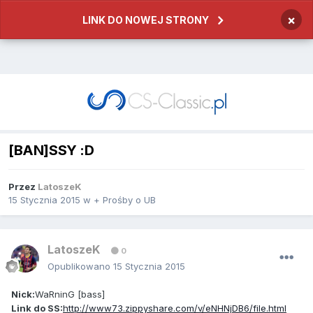
×
LINK DO NOWEJ STRONY
[BAN]SSY :D
Przez
LatoszeK
15 Stycznia 2015
w
+ Prośby o UB
LatoszeK
0
Opublikowano
15 Stycznia 2015
Nick:
WaRninG [bass]
Link do SS:
http://www73.zippyshare.com/v/eNHNjDB6/file.html