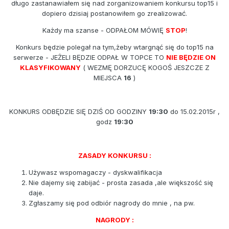
długo zastanawiałem się nad zorganizowaniem konkursu top15 i
dopiero dzisiaj postanowiłem go zrealizować.
Każdy ma szanse - ODPAŁOM MÓWIĘ
STOP
!
Konkurs będzie polegał na tym,żeby wtargnąć się do top15 na
serwerze - JEŻELI BĘDZIE ODPAŁ W TOPCE TO
NIE BĘDZIE ON
KLASYFIKOWANY
( WEZMĘ DORZUCĘ KOGOŚ JESZCZE Z
MIEJSCA
16
)
KONKURS ODBĘDZIE SIĘ DZIŚ OD GODZINY
19:30
do 15.02.2015r ,
godz
19:30
ZASADY KONKURSU :
Używasz wspomagaczy - dyskwalifikacja
Nie dajemy się zabijać - prosta zasada ,ale większość się
daje.
Zgłaszamy się pod odbiór nagrody do mnie , na pw.
NAGRODY :