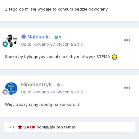
Z tego co mi się wydaje to konkurs będzie odwołany.
Nalesniki
9
Opublikowano
27 Stycznia 2015
Spoko by było gdyby został może bym chwycił STEMA
Hipohontryk
0
Opublikowano
28 Stycznia 2015
Więc zaczynamy robotę na konkurs ;3
4 l
Qesik
odpiął/ęła ten temat