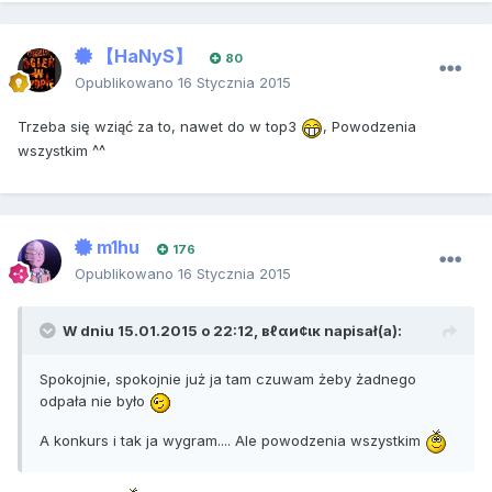
【HaNyS】
80
Opublikowano
16 Stycznia 2015
Trzeba się wziąć za to, nawet do w top3
, Powodzenia
wszystkim ^^
m1hu
176
Opublikowano
16 Stycznia 2015
W dniu 15.01.2015 o 22:12, вℓαи¢ιк napisał(a):
Spokojnie, spokojnie już ja tam czuwam żeby żadnego
odpała nie było
A konkurs i tak ja wygram.... Ale powodzenia wszystkim