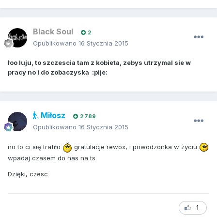
Black Soul
2
Opublikowano
16 Stycznia 2015
łoo luju, to szczescia tam z kobieta, zebys utrzymal sie w
pracy no i do zobaczyska :pije:
Miłosz
2 789
Opublikowano
16 Stycznia 2015
no to ci się trafiło
gratulacje rewox, i powodzonka w życiu
wpadaj czasem do nas na ts
Dzięki, czesc
1