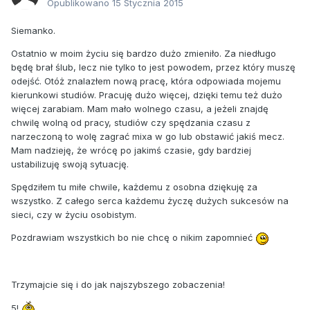
Opublikowano
15 Stycznia 2015
Siemanko.
Ostatnio w moim życiu się bardzo dużo zmieniło. Za niedługo
będę brał ślub, lecz nie tylko to jest powodem, przez który muszę
odejść. Otóż znalazłem nową pracę, która odpowiada mojemu
kierunkowi studiów. Pracuję dużo więcej, dzięki temu też dużo
więcej zarabiam. Mam mało wolnego czasu, a jeżeli znajdę
chwilę wolną od pracy, studiów czy spędzania czasu z
narzeczoną to wolę zagrać mixa w go lub obstawić jakiś mecz.
Mam nadzieję, że wrócę po jakimś czasie, gdy bardziej
ustabilizuję swoją sytuację.
Spędziłem tu miłe chwile, każdemu z osobna dziękuję za
wszystko. Z całego serca każdemu życzę dużych sukcesów na
sieci, czy w życiu osobistym.
Pozdrawiam wszystkich bo nie chcę o nikim zapomnieć
Trzymajcie się i do jak najszybszego zobaczenia!
5!