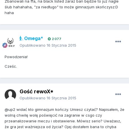
Zbanowali na ffa, na black listed zaraz ban będzie to juz nagle
ślub hahahaha, "za niedługo" to może gimnazjum skończysz:D
haha
Omega*
2 077
Opublikowano
16 Stycznia 2015
Powodzenia!
Cześc.
Gość rewoX*
Opublikowano
16 Stycznia 2015
@up2 widać kto gimnazjum kończy. Umiesz czytać? Napisałem, że
wolną chwilę wolę poświęcić na zagranie w csgo czy
przeanalizowanie meczu i obstawienie. Mówisz serio? Uważasz,
że gra jest ważniejsza od życia? Ojej dostałem bana to chyba