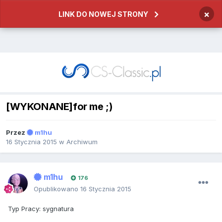
×
LINK DO NOWEJ STRONY
[WYKONANE]for me ;)
Przez
m1hu
16 Stycznia 2015
w
Archiwum
m1hu
176
Opublikowano
16 Stycznia 2015
Typ Pracy: sygnatura